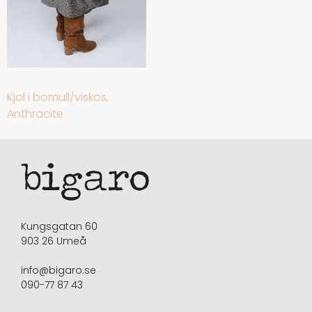
INLÄGGSNAVIGERING
Kjol i bomull/viskos,
Anthracite
Kungsgatan 60
903 26 Umeå
info@bigaro.se
090-77 87 43