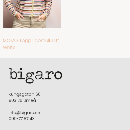
INLÄGGSNAVIGERING
MOMO Topp i bomull, Off
White
Kungsgatan 60
903 26 Umeå
info@bigaro.se
090-77 87 43