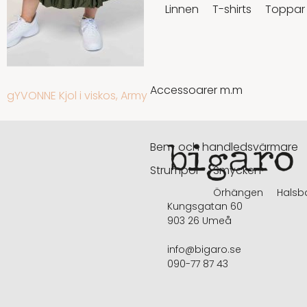
Linnen
T-shirts
Toppar
Accessoarer m.m
INLÄGGSNAVIGERING
gYVONNE Kjol i viskos, Army
Ben- och handledsvärmare
Strumpor
Smycken
Örhängen
Halsb
Kungsgatan 60
903 26 Umeå
info@bigaro.se
090-77 87 43