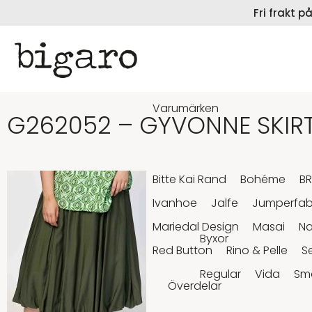
Fri frakt 
Varumärken
G262052 – GYVONNE SKIRT
Bitte Kai Rand
Bohéme
B
Ivanhoe
Jalfe
Jumperfab
Mariedal Design
Masai
N
Byxor
Red Button
Rino & Pelle
S
Regular
Vida
Sm
Överdelar