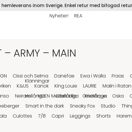
på hemleverans inom Sverige. Enkel retur med bifogad retur
Nyheter!
REA
 – ARMY – MAIN
RGN
Cissi och Selma
Danefae
Ewa i Walla
Fraas
Klänningar
riken
K&US
Kanok
King Louie
LAURIE
Malin i Ratan
anso
Neirami
Hellånga
NOEN
Medellånga
Olars Ulla
Orientique
Knälånga
Oska
eeberger
Smart in the dark
Sneaky Fox
Studio
Thin
ala
Culottes
7/8
Capri
Leggings
Shorts
Harem