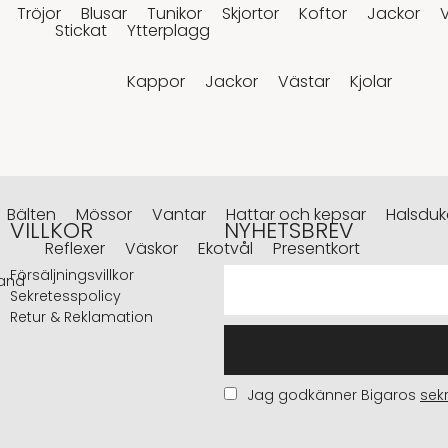
Tröjor
Blusar
Tunikor
Skjortor
Koftor
Jackor
Stickat
Ytterplagg
Kappor
Jackor
Västar
Kjolar
Bälten
Mössor
Vantar
Hattar och kepsar
Halsduka
VILLKOR
NYHETSBREV
Reflexer
Väskor
Ekotvål
Presentkort
Försäljningsvillkor
and
Sekretesspolicy
Retur & Reklamation
Jag godkänner Bigaros
sek