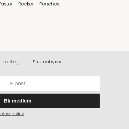
Västar
Rockar
Ponchos
r och sjalar
Strumpbyxor
Bli medlem
retesspolicy