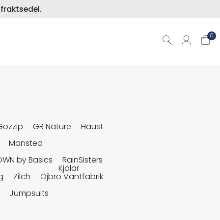
fraktsedel.
0
Gozzip
GR Nature
Haust
Mansted
OWN by Basics
RainSisters
Kjolar
g
Zilch
Öjbro Vantfabrik
Jumpsuits