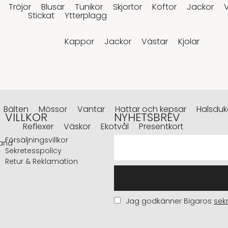
Tröjor
Blusar
Tunikor
Skjortor
Koftor
Jackor
Stickat
Ytterplagg
Kappor
Jackor
Västar
Kjolar
Bälten
Mössor
Vantar
Hattar och kepsar
Halsduka
VILLKOR
NYHETSBREV
Reflexer
Väskor
Ekotvål
Presentkort
Försäljningsvillkor
and
Sekretesspolicy
Retur & Reklamation
Jag godkänner Bigaros
sek