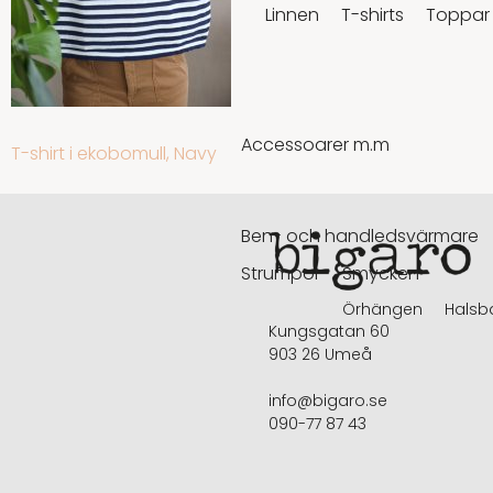
Linnen
T-shirts
Toppar
Accessoarer m.m
INLÄGGSNAVIGERING
T-shirt i ekobomull, Navy
Ben- och handledsvärmare
Strumpor
Smycken
Örhängen
Halsb
Kungsgatan 60
903 26 Umeå
info@bigaro.se
090-77 87 43