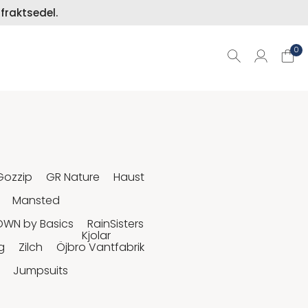
fraktsedel.
0
Gozzip
GR Nature
Haust
Mansted
OWN by Basics
RainSisters
Kjolar
g
Zilch
Öjbro Vantfabrik
Jumpsuits