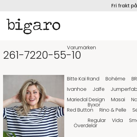
Fri frakt 
Varumärken
261-7220-55-10
Bitte Kai Rand
Bohéme
B
Ivanhoe
Jalfe
Jumperfab
Mariedal Design
Masai
N
Byxor
Red Button
Rino & Pelle
S
Regular
Vida
Sm
Överdelar