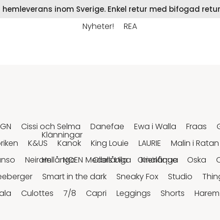
på hemleverans inom Sverige. Enkel retur med bifogad retur
Nyheter!
REA
RGN
Cissi och Selma
Danefae
Ewa i Walla
Fraas
Klänningar
riken
K&US
Kanok
King Louie
LAURIE
Malin i Ratan
anso
Neirami
Hellånga
NOEN
Medellånga
Olars Ulla
Orientique
Knälånga
Oska
eeberger
Smart in the dark
Sneaky Fox
Studio
Thin
ala
Culottes
7/8
Capri
Leggings
Shorts
Harem