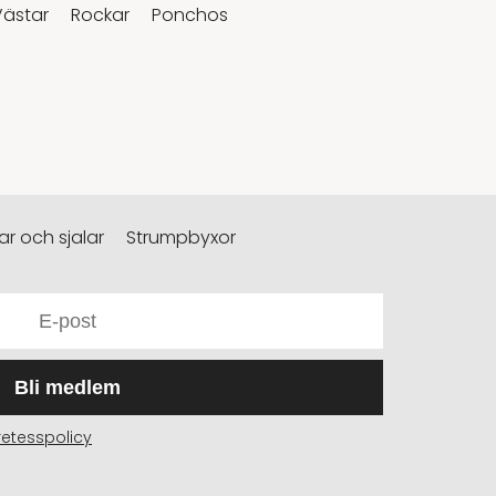
Västar
Rockar
Ponchos
r och sjalar
Strumpbyxor
Bli medlem
retesspolicy