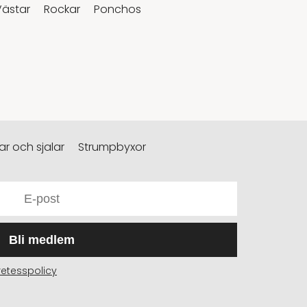
Västar
Rockar
Ponchos
r och sjalar
Strumpbyxor
Bli medlem
retesspolicy