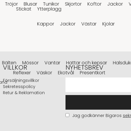
Tröjor
Blusar
Tunikor
Skjortor
Koftor
Jackor
Stickat
Ytterplagg
Kappor
Jackor
Västar
Kjolar
Bälten
Mössor
Vantar
Hattar och kepsar
Halsduka
VILLKOR
NYHETSBREV
Reflexer
Väskor
Ekotvål
Presentkort
Försäljningsvillkor
and
Sekretesspolicy
Retur & Reklamation
Jag godkänner Bigaros
sek