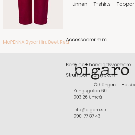
Linnen
T-shirts
Toppar
Accessoarer m.m
INLÄGGSNAVIGERING
MaPENNA Byxor i lin, Beet Red
Ben- och handledsvärmare
Strumpor
Smycken
Örhängen
Halsb
Kungsgatan 60
903 26 Umeå
info@bigaro.se
090-77 87 43