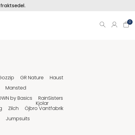
fraktsedel.
0
Gozzip
GR Nature
Haust
Mansted
OWN by Basics
RainSisters
Kjolar
g
Zilch
Öjbro Vantfabrik
Jumpsuits