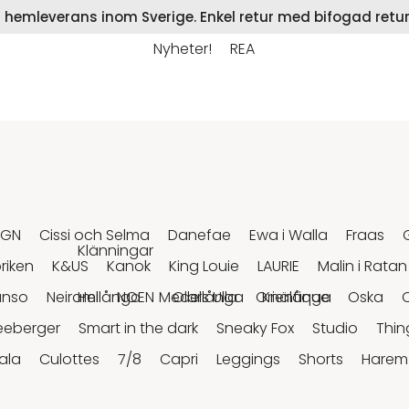
på hemleverans inom Sverige. Enkel retur med bifogad retur
Nyheter!
REA
RGN
Cissi och Selma
Danefae
Ewa i Walla
Fraas
Klänningar
riken
K&US
Kanok
King Louie
LAURIE
Malin i Ratan
anso
Neirami
Hellånga
NOEN
Medellånga
Olars Ulla
Orientique
Knälånga
Oska
eeberger
Smart in the dark
Sneaky Fox
Studio
Thin
ala
Culottes
7/8
Capri
Leggings
Shorts
Harem