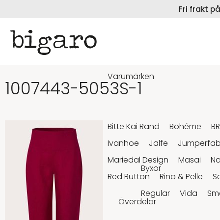
Fri frakt 
Varumärken
1007443-5053S-1
Bitte Kai Rand
Bohéme
B
Ivanhoe
Jalfe
Jumperfab
Mariedal Design
Masai
N
Byxor
Red Button
Rino & Pelle
S
Regular
Vida
Sm
Överdelar