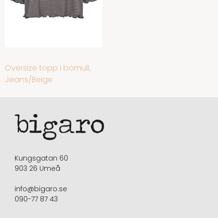
INLÄGGSNAVIGERING
Oversize topp i bomull,
Jeans/Beige
Kungsgatan 60
903 26 Umeå
info@bigaro.se
090-77 87 43