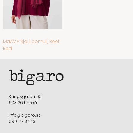
INLÄGGSNAVIGERING
MaAVA Sjal i bomull, Beet
Red
Kungsgatan 60
903 26 Umeå
info@bigaro.se
090-77 87 43