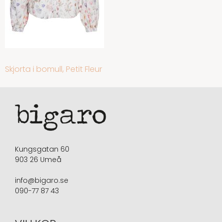
INLÄGGSNAVIGERING
Skjorta i bomull, Petit Fleur
Kungsgatan 60
903 26 Umeå
info@bigaro.se
090-77 87 43