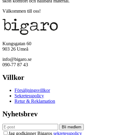
skön komfort och hållbara material.
Välkommen till oss!
Kungsgatan 60
903 26 Umeå
info@bigaro.se
090-77 87 43
Villkor
Försäljningsvillkor
Sekretesspolicy
Retur & Reklamation
Nyhetsbrev
Bli medlem
Jag godkänner Bigaros
sekretesspolicy