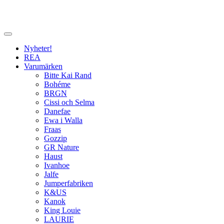
Nyheter!
REA
Varumärken
Bitte Kai Rand
Bohéme
BRGN
Cissi och Selma
Danefae
Ewa i Walla
Fraas
Gozzip
GR Nature
Haust
Ivanhoe
Jalfe
Jumperfabriken
K&US
Kanok
King Louie
LAURIE