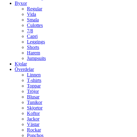
Byxor
Regular
Vida
Smala
Culottes
7/8
Capri
Leggings
Shorts
Harem
Jumpsuits
Kjolar
Överdelar
Linnen
T-shirts
Toppar
Tröjor
Blusar
Tunikor
Skjortor
Koftor
Jackor
Västar
Rockar
Ponchos