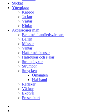
Stickat
Ytterplagg
Kappor
Jackor
Västar
Kjolar
Accessoarer m.m
Ben- och handledsvärmare
Bälten
Mössor
Vantar
Hattar och kepsar
Halsdukar och sjalar
Strumpbyxor
Strumpor
Smycken
Örhängen
Halsband
Reflexer
Väskor
Ekotvål
Presentkort