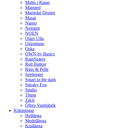
Malin i Ratan
Mansted
Mariedal Design
Masai
Nanso
Neirami
NOEN
Olars Ulla
Orientique
Oska
OWN by Basics
RainSisters
Red Button
Rino & Pelle
Seeberger
Smart in the dark
Sneaky Fox
Studio
Thing
Zilch
Öjbro Vantfabrik
Klänningar
Hellånga
Medellånga
Knälånga