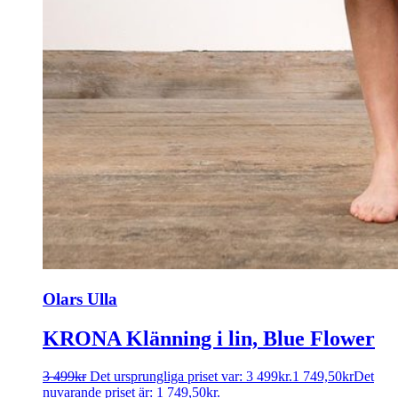
Olars Ulla
KRONA Klänning i lin, Blue Flower
3 499
kr
Det ursprungliga priset var: 3 499kr.
1 749,50
kr
Det
nuvarande priset är: 1 749,50kr.