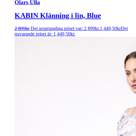
Olars Ulla
KABIN Klänning i lin, Blue
2 899
kr
Det ursprungliga priset var: 2 899kr.
1 449,50
kr
Det
nuvarande priset är: 1 449,50kr.