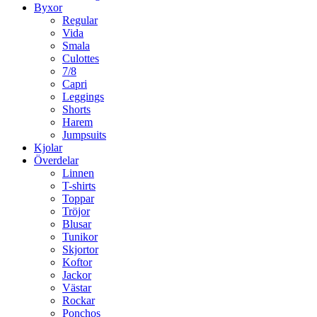
Byxor
Regular
Vida
Smala
Culottes
7/8
Capri
Leggings
Shorts
Harem
Jumpsuits
Kjolar
Överdelar
Linnen
T-shirts
Toppar
Tröjor
Blusar
Tunikor
Skjortor
Koftor
Jackor
Västar
Rockar
Ponchos