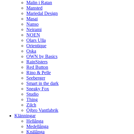
Malin i Ratan
Mansted
Mariedal Design
Masai
Nanso
Neirami
NOEN
Olars Ulla
Orientique
Oska
OWN by Basics
RainSisters
Red Button
Rino & Pelle
Seeberger
Smart in the dark
Sneaky Fox
Studio
Thing
Zilch
Öjbro Vantfabrik
Klänningar
Hellånga
Medellånga
Knälånga