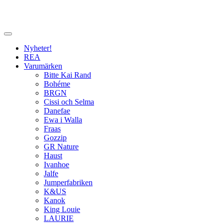
Nyheter!
REA
Varumärken
Bitte Kai Rand
Bohéme
BRGN
Cissi och Selma
Danefae
Ewa i Walla
Fraas
Gozzip
GR Nature
Haust
Ivanhoe
Jalfe
Jumperfabriken
K&US
Kanok
King Louie
LAURIE