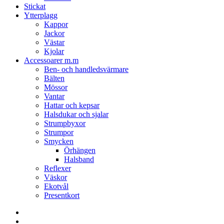
Stickat
Ytterplagg
Kappor
Jackor
Västar
Kjolar
Accessoarer m.m
Ben- och handledsvärmare
Bälten
Mössor
Vantar
Hattar och kepsar
Halsdukar och sjalar
Strumpbyxor
Strumpor
Smycken
Örhängen
Halsband
Reflexer
Väskor
Ekotvål
Presentkort