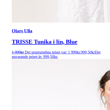
Olars Ulla
TRISSE Tunika i lin, Blue
1 999
kr
Det ursprungliga priset var: 1 999kr.
999,50
kr
Det
nuvarande priset är: 999,50kr.