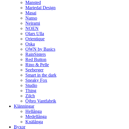
Mansted
Mariedal Design
Masai
Nanso
Neirami
NOEN
Olars Ulla
Orientique
Oska
OWN by Basics
RainSisters
Red Button
Rino & Pelle
Seeberger
Smart in the dark
Sneaky Fox
Studio
Thing
Zilch
Öjbro Vantfabrik
Klänningar
Hellånga
Medellånga
Knälånga
Byxor