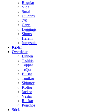
Regular
Vida
Smala
Culottes
7/8
Capri
Leggings
Shorts
Harem
Jumpsuits
Kjolar
Överdelar
Linnen
T-shirts
Toppar
Tröjor
Blusar
Tunikor
Skjortor
Koftor
Jackor
Västar
Rockar
Ponchos
Stickat