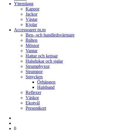
Ytterplagg
Kappor
Jackor
Västar
Kjolar
Accessoarer m.m
Ben- och handledsvärmare
Bälten
Mössor
Vantar
Hattar och kepsar
Halsdukar och sjalar
Strumpbyxor
Strumpor
Smycken
Örhängen
Halsband
Reflexer
Väskor
Ekotvål
Presentkort
0