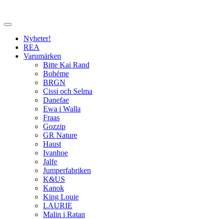
Nyheter!
REA
Varumärken
Bitte Kai Rand
Bohéme
BRGN
Cissi och Selma
Danefae
Ewa i Walla
Fraas
Gozzip
GR Nature
Haust
Ivanhoe
Jalfe
Jumperfabriken
K&US
Kanok
King Louie
LAURIE
Malin i Ratan