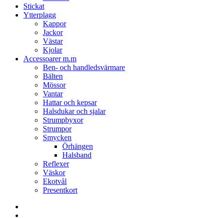
Stickat
Ytterplagg
Kappor
Jackor
Västar
Kjolar
Accessoarer m.m
Ben- och handledsvärmare
Bälten
Mössor
Vantar
Hattar och kepsar
Halsdukar och sjalar
Strumpbyxor
Strumpor
Smycken
Örhängen
Halsband
Reflexer
Väskor
Ekotvål
Presentkort