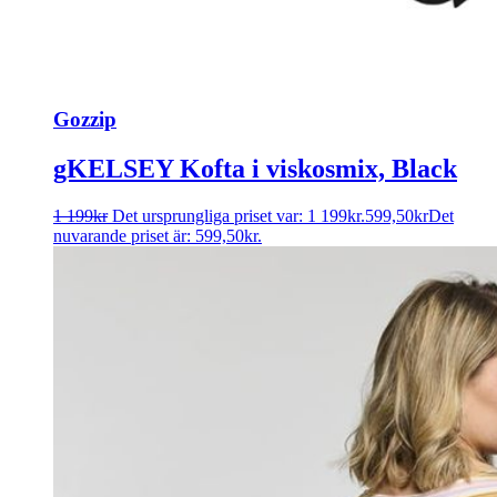
Gozzip
gKELSEY Kofta i viskosmix, Black
1 199
kr
Det ursprungliga priset var: 1 199kr.
599,50
kr
Det
nuvarande priset är: 599,50kr.