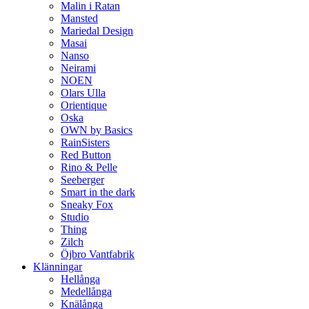
Malin i Ratan
Mansted
Mariedal Design
Masai
Nanso
Neirami
NOEN
Olars Ulla
Orientique
Oska
OWN by Basics
RainSisters
Red Button
Rino & Pelle
Seeberger
Smart in the dark
Sneaky Fox
Studio
Thing
Zilch
Öjbro Vantfabrik
Klänningar
Hellånga
Medellånga
Knälånga