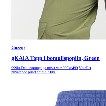
Gozzip
gKAIA Topp i bomullspoplin, Green
999
kr
Det ursprungliga priset var: 999kr.
499,50
kr
Det
nuvarande priset är: 499,50kr.