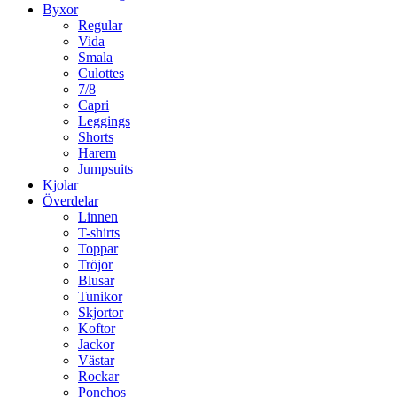
Byxor
Regular
Vida
Smala
Culottes
7/8
Capri
Leggings
Shorts
Harem
Jumpsuits
Kjolar
Överdelar
Linnen
T-shirts
Toppar
Tröjor
Blusar
Tunikor
Skjortor
Koftor
Jackor
Västar
Rockar
Ponchos