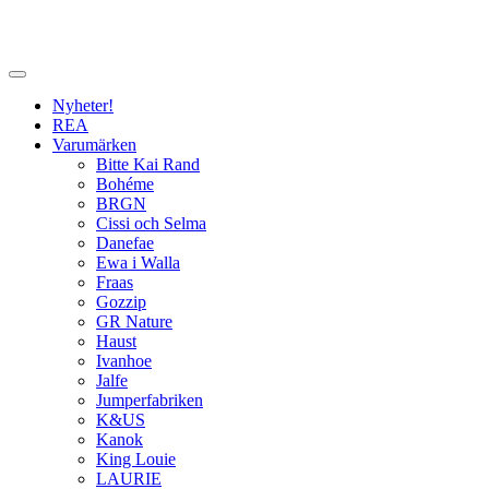
Nyheter!
REA
Varumärken
Bitte Kai Rand
Bohéme
BRGN
Cissi och Selma
Danefae
Ewa i Walla
Fraas
Gozzip
GR Nature
Haust
Ivanhoe
Jalfe
Jumperfabriken
K&US
Kanok
King Louie
LAURIE