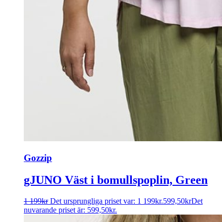
Gozzip
gJUNO Väst i bomullspoplin, Green
1 199
kr
Det ursprungliga priset var: 1 199kr.
599,50
kr
Det
nuvarande priset är: 599,50kr.