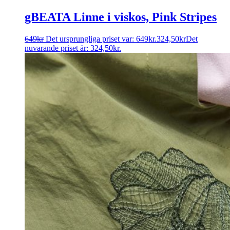
gBEATA Linne i viskos, Pink Stripes
649
kr
Det ursprungliga priset var: 649kr.
324,50
kr
Det
nuvarande priset är: 324,50kr.