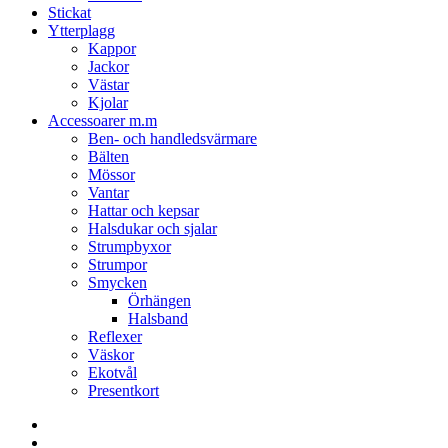
Stickat
Ytterplagg
Kappor
Jackor
Västar
Kjolar
Accessoarer m.m
Ben- och handledsvärmare
Bälten
Mössor
Vantar
Hattar och kepsar
Halsdukar och sjalar
Strumpbyxor
Strumpor
Smycken
Örhängen
Halsband
Reflexer
Väskor
Ekotvål
Presentkort