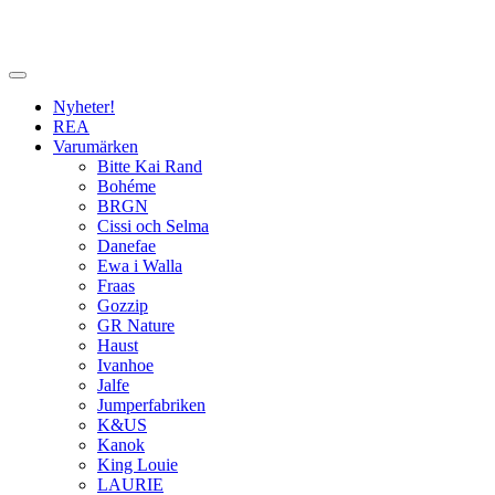
Nyheter!
REA
Varumärken
Bitte Kai Rand
Bohéme
BRGN
Cissi och Selma
Danefae
Ewa i Walla
Fraas
Gozzip
GR Nature
Haust
Ivanhoe
Jalfe
Jumperfabriken
K&US
Kanok
King Louie
LAURIE