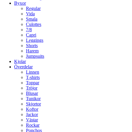
Byxor
Regular
Vida
Smala
Culottes
7/8
Capri
Leggings
Shorts
Harem
Jumpsuits
Kjolar
Överdelar
Linnen
T-shirts
Toppar
Tröjor
Blusar
Tunikor
Skjortor
Koftor
Jackor
Västar
Rockar
Ponchos