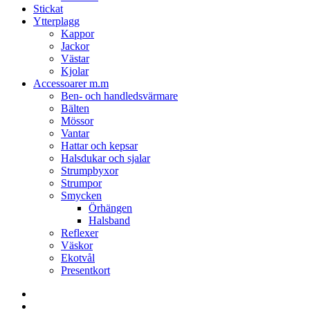
Stickat
Ytterplagg
Kappor
Jackor
Västar
Kjolar
Accessoarer m.m
Ben- och handledsvärmare
Bälten
Mössor
Vantar
Hattar och kepsar
Halsdukar och sjalar
Strumpbyxor
Strumpor
Smycken
Örhängen
Halsband
Reflexer
Väskor
Ekotvål
Presentkort