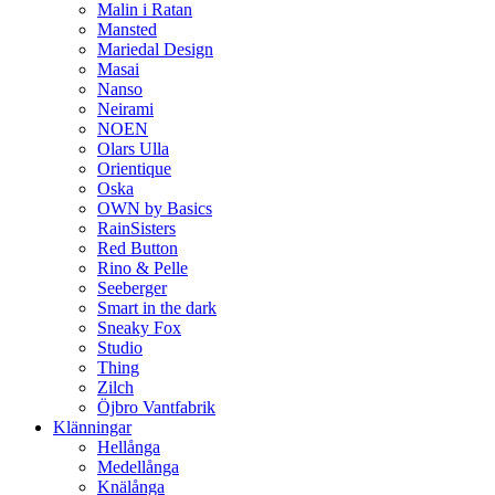
Malin i Ratan
Mansted
Mariedal Design
Masai
Nanso
Neirami
NOEN
Olars Ulla
Orientique
Oska
OWN by Basics
RainSisters
Red Button
Rino & Pelle
Seeberger
Smart in the dark
Sneaky Fox
Studio
Thing
Zilch
Öjbro Vantfabrik
Klänningar
Hellånga
Medellånga
Knälånga