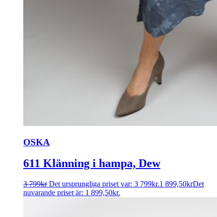
OSKA
611 Klänning i hampa, Dew
3 799
kr
Det ursprungliga priset var: 3 799kr.
1 899,50
kr
Det
nuvarande priset är: 1 899,50kr.