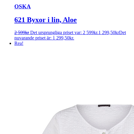
OSKA
621 Byxor i lin, Aloe
2 599
kr
Det ursprungliga priset var: 2 599kr.
1 299,50
kr
Det
nuvarande priset är: 1 299,50kr.
Rea!