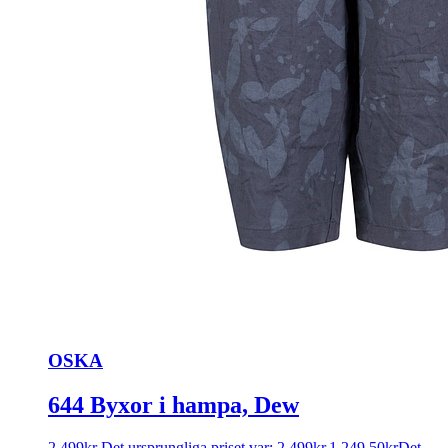
OSKA
644 Byxor i hampa, Dew
2 499
kr
Det ursprungliga priset var: 2 499kr.
1 249,50
kr
Det