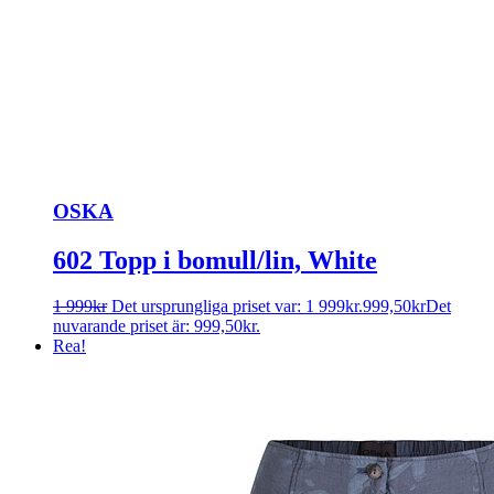
OSKA
602 Topp i bomull/lin, White
1 999
kr
Det ursprungliga priset var: 1 999kr.
999,50
kr
Det
nuvarande priset är: 999,50kr.
Rea!