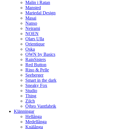
Malin i Ratan
Mansted
Mariedal Design
Masai
Nanso
Neirami
NOEN
Olars Ulla
Orientique
Oska
OWN by Basics
RainSisters
Red Button
Rino & Pelle
Seeberger
Smart in the dark
Sneaky Fox
Studio
Thing
Zilch
Öjbro Vantfabrik
Klänningar
Hellånga
Medellånga
Knälånga