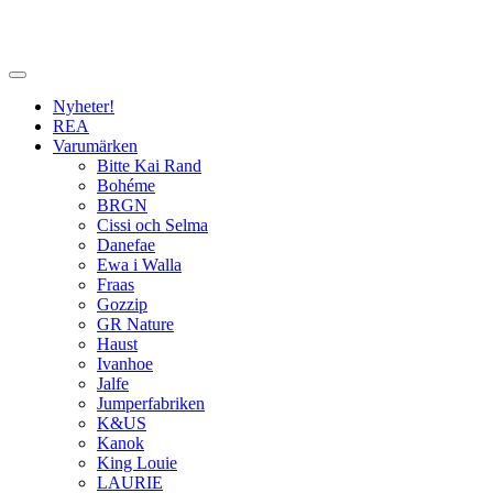
Nyheter!
REA
Varumärken
Bitte Kai Rand
Bohéme
BRGN
Cissi och Selma
Danefae
Ewa i Walla
Fraas
Gozzip
GR Nature
Haust
Ivanhoe
Jalfe
Jumperfabriken
K&US
Kanok
King Louie
LAURIE