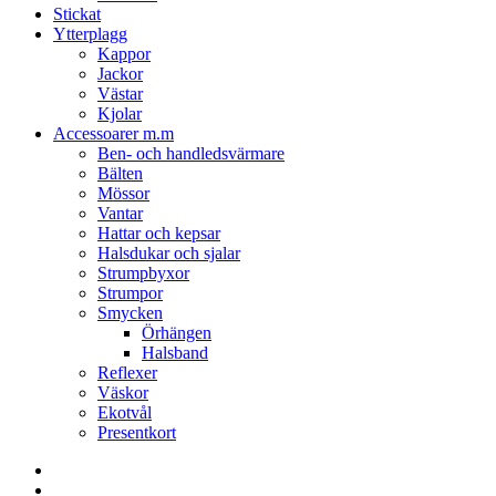
Stickat
Ytterplagg
Kappor
Jackor
Västar
Kjolar
Accessoarer m.m
Ben- och handledsvärmare
Bälten
Mössor
Vantar
Hattar och kepsar
Halsdukar och sjalar
Strumpbyxor
Strumpor
Smycken
Örhängen
Halsband
Reflexer
Väskor
Ekotvål
Presentkort