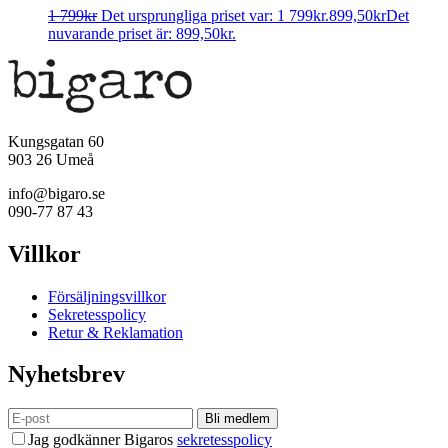
1 799
kr
Det ursprungliga priset var: 1 799kr.
899,50
kr
Det
nuvarande priset är: 899,50kr.
Kungsgatan 60
903 26 Umeå
info@bigaro.se
090-77 87 43
Villkor
Försäljningsvillkor
Sekretesspolicy
Retur & Reklamation
Nyhetsbrev
Bli medlem
Jag godkänner Bigaros
sekretesspolicy