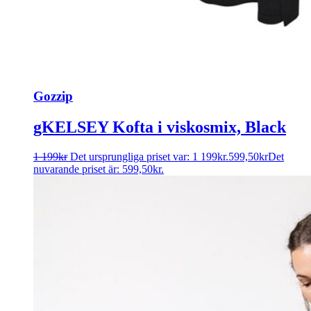
Gozzip
gKELSEY Kofta i viskosmix, Black
1 199
kr
Det ursprungliga priset var: 1 199kr.
599,50
kr
Det
nuvarande priset är: 599,50kr.