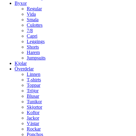
Byxor
Regular
Vida
Smala
Culottes
7/8
Capri
Leggings
Shorts
Harem
Jumpsuits
Kjolar
Överdelar
Linnen
T-shirts
Toppar
Tröjor
Blusar
Tunikor
Skjortor
Koftor
Jackor
Västar
Rockar
Ponchos