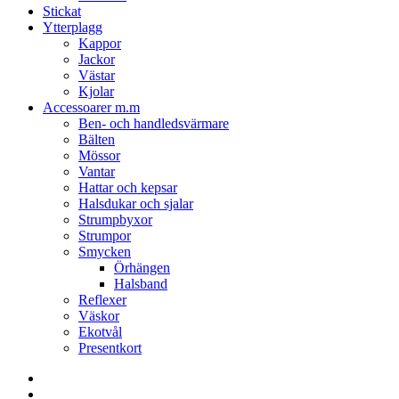
Stickat
Ytterplagg
Kappor
Jackor
Västar
Kjolar
Accessoarer m.m
Ben- och handledsvärmare
Bälten
Mössor
Vantar
Hattar och kepsar
Halsdukar och sjalar
Strumpbyxor
Strumpor
Smycken
Örhängen
Halsband
Reflexer
Väskor
Ekotvål
Presentkort