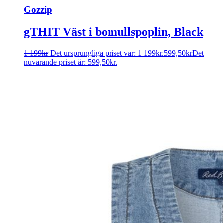
Gozzip
gTHIT Väst i bomullspoplin, Black
1 199
kr
Det ursprungliga priset var: 1 199kr.
599,50
kr
Det
nuvarande priset är: 599,50kr.