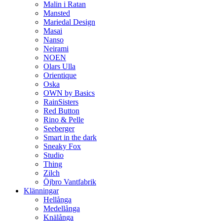
Malin i Ratan
Mansted
Mariedal Design
Masai
Nanso
Neirami
NOEN
Olars Ulla
Orientique
Oska
OWN by Basics
RainSisters
Red Button
Rino & Pelle
Seeberger
Smart in the dark
Sneaky Fox
Studio
Thing
Zilch
Öjbro Vantfabrik
Klänningar
Hellånga
Medellånga
Knälånga