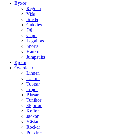
Byxor
Regular
Vida
Smala
Culottes
7/8
Capri
Leggings
Shorts
Harem
Jumpsuits
Kjolar
Överdelar
Linnen
T-shirts
Toppar
Tröjor
Blusar
Tunikor
Skjortor
Koftor
Jackor
Västar
Rockar
Ponchos