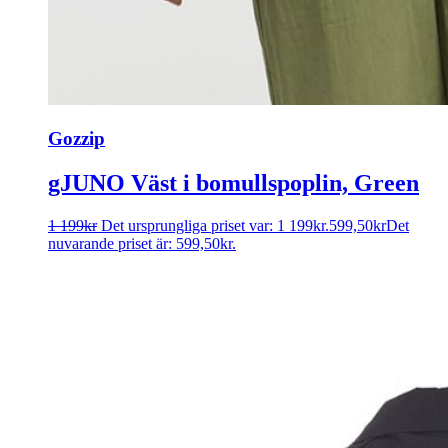
Gozzip
gJUNO Väst i bomullspoplin, Green
1 199
kr
Det ursprungliga priset var: 1 199kr.
599,50
kr
Det
nuvarande priset är: 599,50kr.