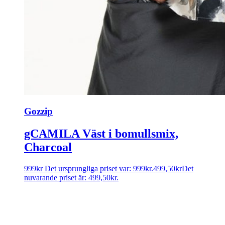
Gozzip
gCAMILA Väst i bomullsmix,
Charcoal
999
kr
Det ursprungliga priset var: 999kr.
499,50
kr
Det
nuvarande priset är: 499,50kr.