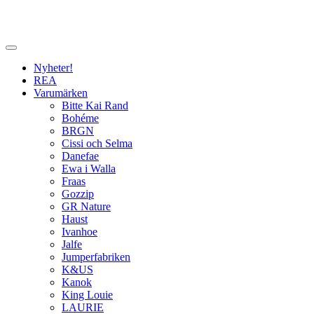
Nyheter!
REA
Varumärken
Bitte Kai Rand
Bohéme
BRGN
Cissi och Selma
Danefae
Ewa i Walla
Fraas
Gozzip
GR Nature
Haust
Ivanhoe
Jalfe
Jumperfabriken
K&US
Kanok
King Louie
LAURIE