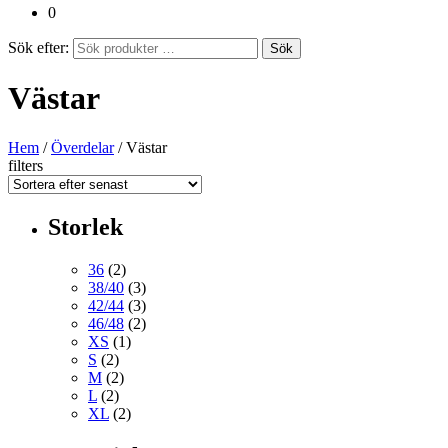
0
Sök efter:
Sök
Västar
Hem
/
Överdelar
/ Västar
filters
Storlek
36
(2)
38/40
(3)
42/44
(3)
46/48
(2)
XS
(1)
S
(2)
M
(2)
L
(2)
XL
(2)