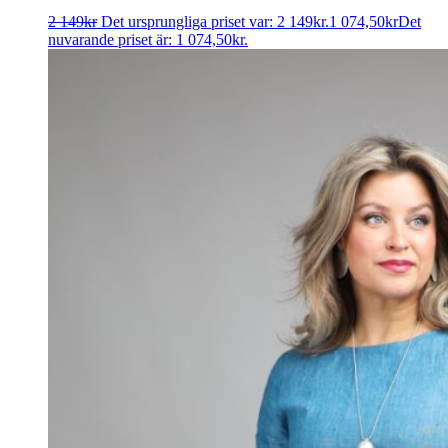
2 149
kr
Det ursprungliga priset var: 2 149kr.
1 074,50
kr
Det
nuvarande priset är: 1 074,50kr.