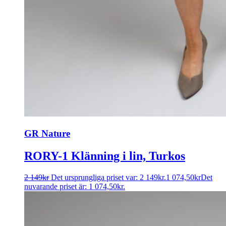
GR Nature
RORY-1 Klänning i lin, Turkos
2 149
kr
Det ursprungliga priset var: 2 149kr.
1 074,50
kr
Det
nuvarande priset är: 1 074,50kr.