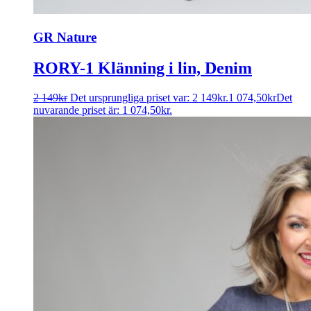
GR Nature
RORY-1 Klänning i lin, Denim
2 149
kr
Det ursprungliga priset var: 2 149kr.
1 074,50
kr
Det
nuvarande priset är: 1 074,50kr.