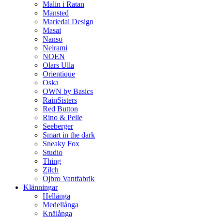
Malin i Ratan
Mansted
Mariedal Design
Masai
Nanso
Neirami
NOEN
Olars Ulla
Orientique
Oska
OWN by Basics
RainSisters
Red Button
Rino & Pelle
Seeberger
Smart in the dark
Sneaky Fox
Studio
Thing
Zilch
Öjbro Vantfabrik
Klänningar
Hellånga
Medellånga
Knälånga