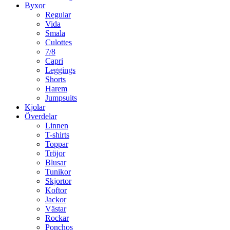
Byxor
Regular
Vida
Smala
Culottes
7/8
Capri
Leggings
Shorts
Harem
Jumpsuits
Kjolar
Överdelar
Linnen
T-shirts
Toppar
Tröjor
Blusar
Tunikor
Skjortor
Koftor
Jackor
Västar
Rockar
Ponchos