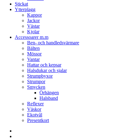
Stickat
Ytterplagg
Kappor
Jackor
Västar
Kjolar
Accessoarer m.m
Ben- och handledsvärmare
Bälten
Mössor
Vantar
Hattar och kepsar
Halsdukar och sjalar
Strumpbyxor
Strumpor
Smycken
Örhängen
Halsband
Reflexer
Väskor
Ekotvål
Presentkort