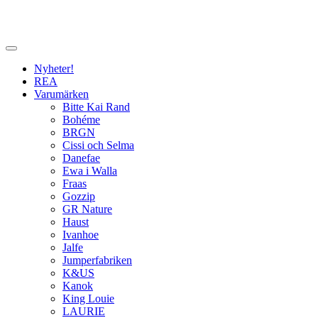
Nyheter!
REA
Varumärken
Bitte Kai Rand
Bohéme
BRGN
Cissi och Selma
Danefae
Ewa i Walla
Fraas
Gozzip
GR Nature
Haust
Ivanhoe
Jalfe
Jumperfabriken
K&US
Kanok
King Louie
LAURIE