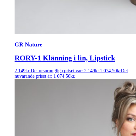
GR Nature
RORY-1 Klänning i lin, Lipstick
2 149
kr
Det ursprungliga priset var: 2 149kr.
1 074,50
kr
Det
nuvarande priset är: 1 074,50kr.