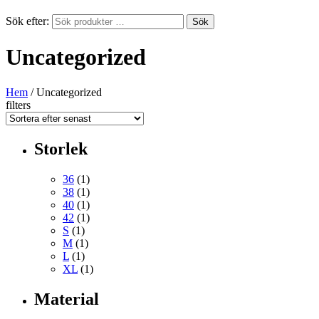
Sök efter:
Sök
Uncategorized
Hem
/ Uncategorized
filters
Storlek
36
(1)
38
(1)
40
(1)
42
(1)
S
(1)
M
(1)
L
(1)
XL
(1)
Material