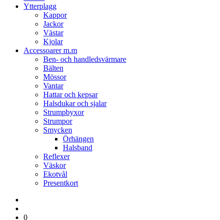
Ytterplagg
Kappor
Jackor
Västar
Kjolar
Accessoarer m.m
Ben- och handledsvärmare
Bälten
Mössor
Vantar
Hattar och kepsar
Halsdukar och sjalar
Strumpbyxor
Strumpor
Smycken
Örhängen
Halsband
Reflexer
Väskor
Ekotvål
Presentkort
0