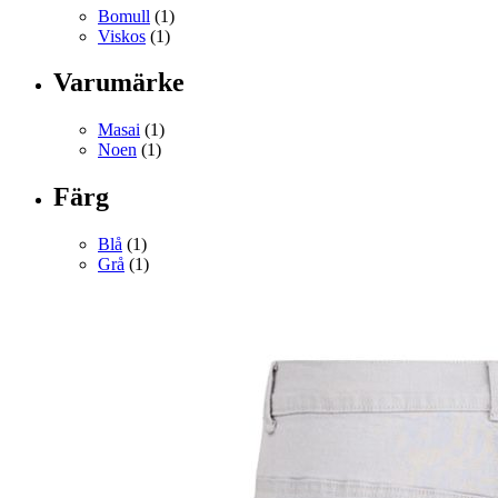
Bomull
(1)
Viskos
(1)
Varumärke
Masai
(1)
Noen
(1)
Färg
Blå
(1)
Grå
(1)