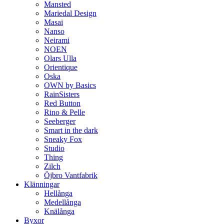
Mansted
Mariedal Design
Masai
Nanso
Neirami
NOEN
Olars Ulla
Orientique
Oska
OWN by Basics
RainSisters
Red Button
Rino & Pelle
Seeberger
Smart in the dark
Sneaky Fox
Studio
Thing
Zilch
Öjbro Vantfabrik
Klänningar
Hellånga
Medellånga
Knälånga
Byxor