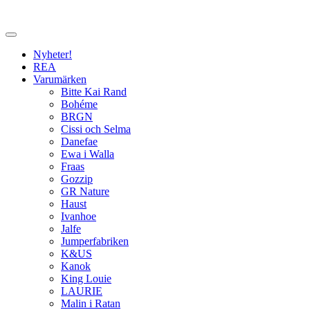
Nyheter!
REA
Varumärken
Bitte Kai Rand
Bohéme
BRGN
Cissi och Selma
Danefae
Ewa i Walla
Fraas
Gozzip
GR Nature
Haust
Ivanhoe
Jalfe
Jumperfabriken
K&US
Kanok
King Louie
LAURIE
Malin i Ratan