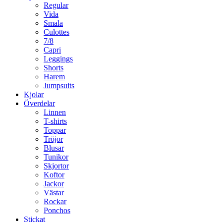
Regular
Vida
Smala
Culottes
7/8
Capri
Leggings
Shorts
Harem
Jumpsuits
Kjolar
Överdelar
Linnen
T-shirts
Toppar
Tröjor
Blusar
Tunikor
Skjortor
Koftor
Jackor
Västar
Rockar
Ponchos
Stickat