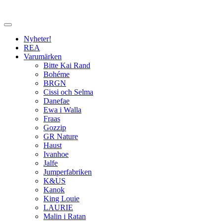
Nyheter!
REA
Varumärken
Bitte Kai Rand
Bohéme
BRGN
Cissi och Selma
Danefae
Ewa i Walla
Fraas
Gozzip
GR Nature
Haust
Ivanhoe
Jalfe
Jumperfabriken
K&US
Kanok
King Louie
LAURIE
Malin i Ratan