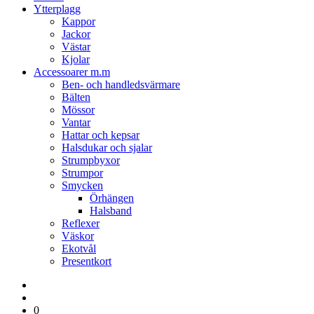
Ytterplagg
Kappor
Jackor
Västar
Kjolar
Accessoarer m.m
Ben- och handledsvärmare
Bälten
Mössor
Vantar
Hattar och kepsar
Halsdukar och sjalar
Strumpbyxor
Strumpor
Smycken
Örhängen
Halsband
Reflexer
Väskor
Ekotvål
Presentkort
0