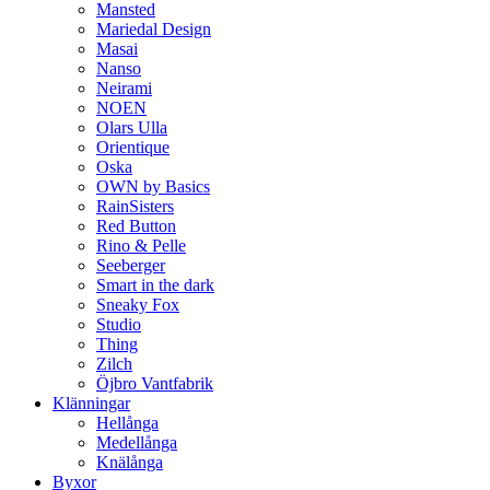
Mansted
Mariedal Design
Masai
Nanso
Neirami
NOEN
Olars Ulla
Orientique
Oska
OWN by Basics
RainSisters
Red Button
Rino & Pelle
Seeberger
Smart in the dark
Sneaky Fox
Studio
Thing
Zilch
Öjbro Vantfabrik
Klänningar
Hellånga
Medellånga
Knälånga
Byxor