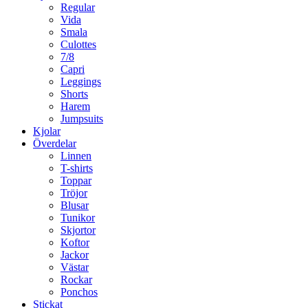
Regular
Vida
Smala
Culottes
7/8
Capri
Leggings
Shorts
Harem
Jumpsuits
Kjolar
Överdelar
Linnen
T-shirts
Toppar
Tröjor
Blusar
Tunikor
Skjortor
Koftor
Jackor
Västar
Rockar
Ponchos
Stickat