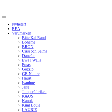
Nyheter!
REA
Varumärken
Bitte Kai Rand
Bohéme
BRGN
Cissi och Selma
Danefae
Ewa i Walla
Fraas
Gozzip
GR Nature
Haust
Ivanhoe
Jalfe
Jumperfabriken
K&US
Kanok
King Louie
LAURIE