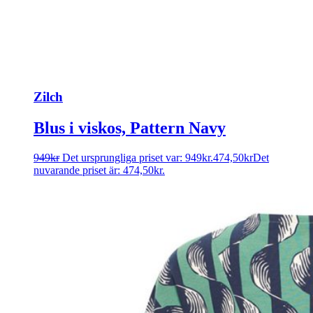
Zilch
Blus i viskos, Pattern Navy
949
kr
Det ursprungliga priset var: 949kr.
474,50
kr
Det
nuvarande priset är: 474,50kr.