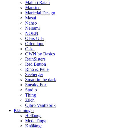
Malin i Ratan
Mansted
Mariedal Design
Masai
Nanso
Neirami
NOEN
Olars Ulla
Orientique
Oska
OWN by Basics
RainSisters
Red Button
Rino & Pelle
Seeberger
Smart in the dark
Sneaky Fox
Studio
Thing
Zilch
Öjbro Vantfabrik
Klänningar
Hellånga
Medellånga
Knälånga