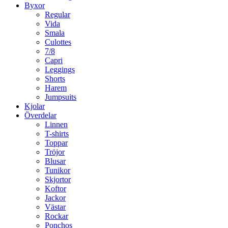
Byxor
Regular
Vida
Smala
Culottes
7/8
Capri
Leggings
Shorts
Harem
Jumpsuits
Kjolar
Överdelar
Linnen
T-shirts
Toppar
Tröjor
Blusar
Tunikor
Skjortor
Koftor
Jackor
Västar
Rockar
Ponchos