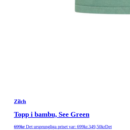
Zilch
Topp i bambu, See Green
699
kr
Det ursprungliga priset var: 699kr.
349,50
kr
Det