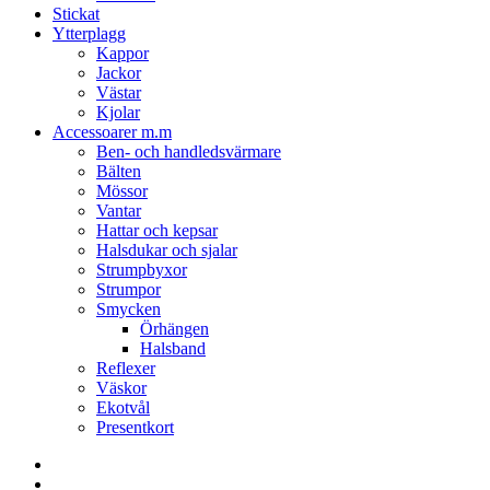
Stickat
Ytterplagg
Kappor
Jackor
Västar
Kjolar
Accessoarer m.m
Ben- och handledsvärmare
Bälten
Mössor
Vantar
Hattar och kepsar
Halsdukar och sjalar
Strumpbyxor
Strumpor
Smycken
Örhängen
Halsband
Reflexer
Väskor
Ekotvål
Presentkort