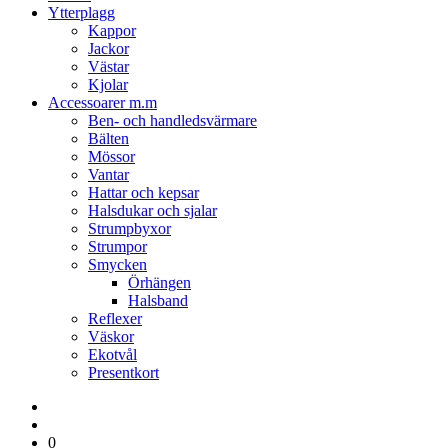
Ytterplagg
Kappor
Jackor
Västar
Kjolar
Accessoarer m.m
Ben- och handledsvärmare
Bälten
Mössor
Vantar
Hattar och kepsar
Halsdukar och sjalar
Strumpbyxor
Strumpor
Smycken
Örhängen
Halsband
Reflexer
Väskor
Ekotvål
Presentkort
0