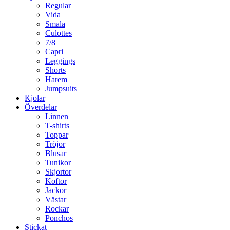
Regular
Vida
Smala
Culottes
7/8
Capri
Leggings
Shorts
Harem
Jumpsuits
Kjolar
Överdelar
Linnen
T-shirts
Toppar
Tröjor
Blusar
Tunikor
Skjortor
Koftor
Jackor
Västar
Rockar
Ponchos
Stickat