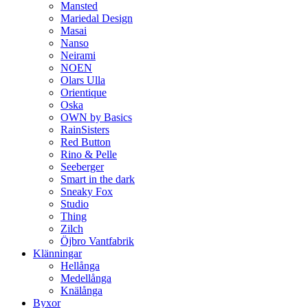
Mansted
Mariedal Design
Masai
Nanso
Neirami
NOEN
Olars Ulla
Orientique
Oska
OWN by Basics
RainSisters
Red Button
Rino & Pelle
Seeberger
Smart in the dark
Sneaky Fox
Studio
Thing
Zilch
Öjbro Vantfabrik
Klänningar
Hellånga
Medellånga
Knälånga
Byxor