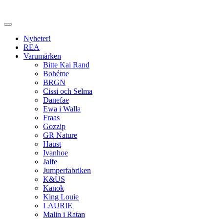
Nyheter!
REA
Varumärken
Bitte Kai Rand
Bohéme
BRGN
Cissi och Selma
Danefae
Ewa i Walla
Fraas
Gozzip
GR Nature
Haust
Ivanhoe
Jalfe
Jumperfabriken
K&US
Kanok
King Louie
LAURIE
Malin i Ratan