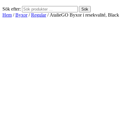
Sök efter:
Sök
Hem
/
Byxor
/
Regular
/ AtalieGO Byxor i resekvalité, Black