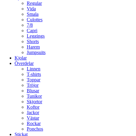
Regular
Vida
Smala
Culottes
7/8
Capri
Leggings
Shorts
Harem
Jumpsuits
Kjolar
Överdelar
Linnen
T-shirts
Toppar
Tröjor
Blusar
Tunikor
Skjortor
Koftor
Jackor
Västar
Rockar
Ponchos
Stickat