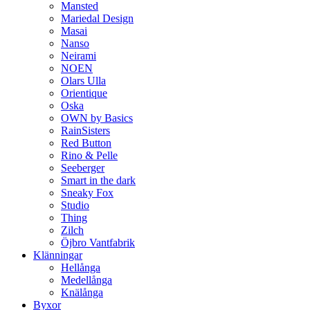
Mansted
Mariedal Design
Masai
Nanso
Neirami
NOEN
Olars Ulla
Orientique
Oska
OWN by Basics
RainSisters
Red Button
Rino & Pelle
Seeberger
Smart in the dark
Sneaky Fox
Studio
Thing
Zilch
Öjbro Vantfabrik
Klänningar
Hellånga
Medellånga
Knälånga
Byxor