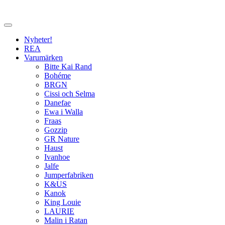
Nyheter!
REA
Varumärken
Bitte Kai Rand
Bohéme
BRGN
Cissi och Selma
Danefae
Ewa i Walla
Fraas
Gozzip
GR Nature
Haust
Ivanhoe
Jalfe
Jumperfabriken
K&US
Kanok
King Louie
LAURIE
Malin i Ratan