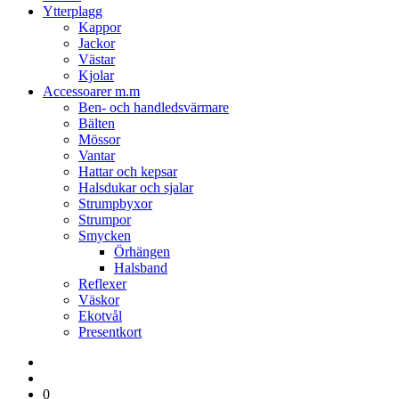
Ytterplagg
Kappor
Jackor
Västar
Kjolar
Accessoarer m.m
Ben- och handledsvärmare
Bälten
Mössor
Vantar
Hattar och kepsar
Halsdukar och sjalar
Strumpbyxor
Strumpor
Smycken
Örhängen
Halsband
Reflexer
Väskor
Ekotvål
Presentkort
0