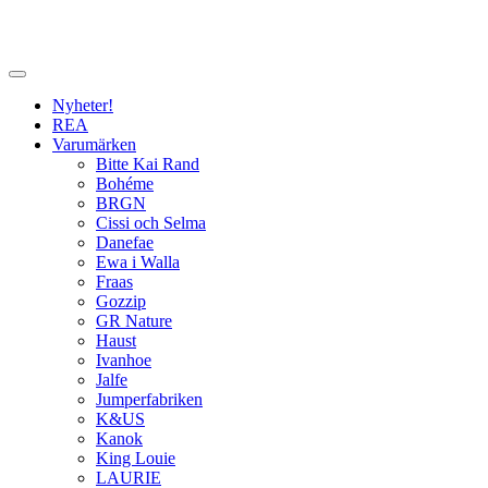
Nyheter!
REA
Varumärken
Bitte Kai Rand
Bohéme
BRGN
Cissi och Selma
Danefae
Ewa i Walla
Fraas
Gozzip
GR Nature
Haust
Ivanhoe
Jalfe
Jumperfabriken
K&US
Kanok
King Louie
LAURIE