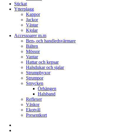
Stickat
Ytterplagg
Kappor
Jackor
Västar
Kjolar
Accessoarer m.m
Ben- och handledsvärmare
Bälten
Mössor
Vantar
Hattar och kepsar
Halsdukar och sjalar
Strumpbyxor
Strumpor
Smycken
Örhängen
Halsband
Reflexer
Väskor
Ekotvål
Presentkort