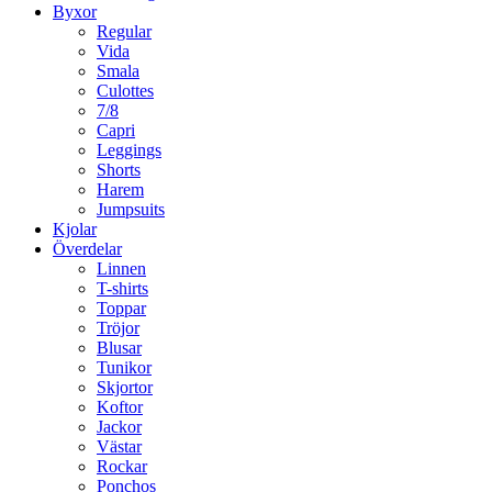
Byxor
Regular
Vida
Smala
Culottes
7/8
Capri
Leggings
Shorts
Harem
Jumpsuits
Kjolar
Överdelar
Linnen
T-shirts
Toppar
Tröjor
Blusar
Tunikor
Skjortor
Koftor
Jackor
Västar
Rockar
Ponchos