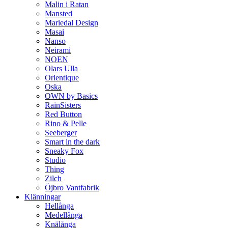
Malin i Ratan
Mansted
Mariedal Design
Masai
Nanso
Neirami
NOEN
Olars Ulla
Orientique
Oska
OWN by Basics
RainSisters
Red Button
Rino & Pelle
Seeberger
Smart in the dark
Sneaky Fox
Studio
Thing
Zilch
Öjbro Vantfabrik
Klänningar
Hellånga
Medellånga
Knälånga