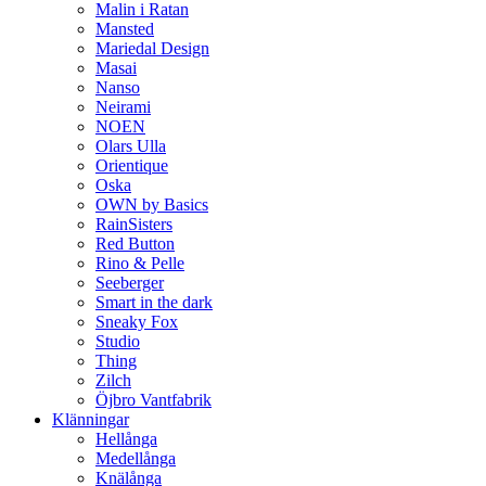
Malin i Ratan
Mansted
Mariedal Design
Masai
Nanso
Neirami
NOEN
Olars Ulla
Orientique
Oska
OWN by Basics
RainSisters
Red Button
Rino & Pelle
Seeberger
Smart in the dark
Sneaky Fox
Studio
Thing
Zilch
Öjbro Vantfabrik
Klänningar
Hellånga
Medellånga
Knälånga