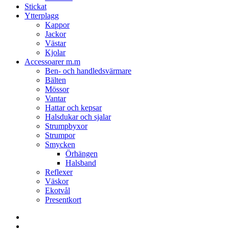
Stickat
Ytterplagg
Kappor
Jackor
Västar
Kjolar
Accessoarer m.m
Ben- och handledsvärmare
Bälten
Mössor
Vantar
Hattar och kepsar
Halsdukar och sjalar
Strumpbyxor
Strumpor
Smycken
Örhängen
Halsband
Reflexer
Väskor
Ekotvål
Presentkort