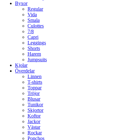
Byxor
Regular
Vida
Smala
Culottes
7/8
Capri
Leggings
Shorts
Harem
Jumpsuits
Kjolar
Överdelar
Linnen
T-shirts
Toppar
Tröjor
Blusar
Tunikor
Skjortor
Koftor
Jackor
Västar
Rockar
Ponchos