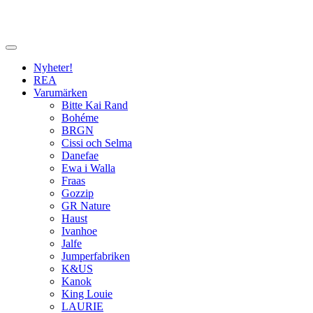
Nyheter!
REA
Varumärken
Bitte Kai Rand
Bohéme
BRGN
Cissi och Selma
Danefae
Ewa i Walla
Fraas
Gozzip
GR Nature
Haust
Ivanhoe
Jalfe
Jumperfabriken
K&US
Kanok
King Louie
LAURIE