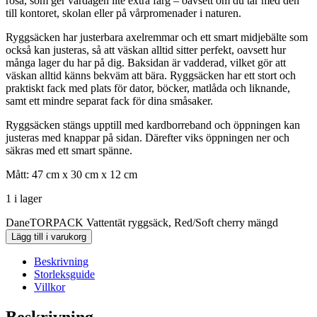
rosa, som ger vardagen lite extra färg – oavsett om du tar med den
till kontoret, skolan eller på vårpromenader i naturen.
Ryggsäcken har justerbara axelremmar och ett smart midjebälte som
också kan justeras, så att väskan alltid sitter perfekt, oavsett hur
många lager du har på dig. Baksidan är vadderad, vilket gör att
väskan alltid känns bekväm att bära. Ryggsäcken har ett stort och
praktiskt fack med plats för dator, böcker, matlåda och liknande,
samt ett mindre separat fack för dina småsaker.
Ryggsäcken stängs upptill med kardborreband och öppningen kan
justeras med knappar på sidan. Därefter viks öppningen ner och
säkras med ett smart spänne.
Mått: 47 cm x 30 cm x 12 cm
1 i lager
DaneTORPACK Vattentät ryggsäck, Red/Soft cherry mängd
Lägg till i varukorg
Beskrivning
Storleksguide
Villkor
Beskrivning