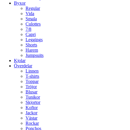
Byxor
Regular
Vida
Smala
Culottes
7/8
Capri
Leggings
Shorts
Harem
Jumpsuits
Kjolar
Överdelar
Linnen
T-shirts
Toppar
Tröjor
Blusar
Tunikor
Skjortor
Koftor
Jackor
Västar
Rockar
Ponchos