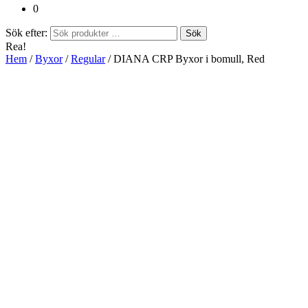
0
Sök efter:
Sök
Rea!
Hem
/
Byxor
/
Regular
/ DIANA CRP Byxor i bomull, Red