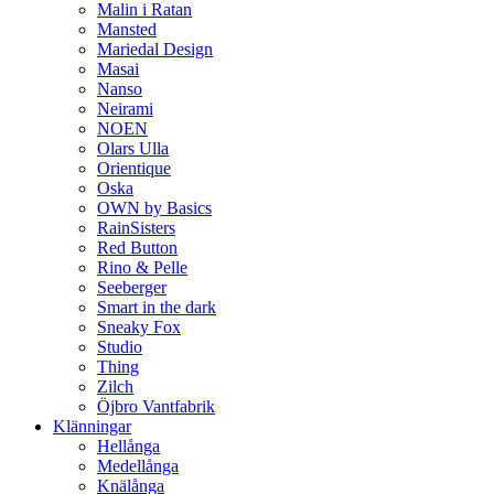
Malin i Ratan
Mansted
Mariedal Design
Masai
Nanso
Neirami
NOEN
Olars Ulla
Orientique
Oska
OWN by Basics
RainSisters
Red Button
Rino & Pelle
Seeberger
Smart in the dark
Sneaky Fox
Studio
Thing
Zilch
Öjbro Vantfabrik
Klänningar
Hellånga
Medellånga
Knälånga