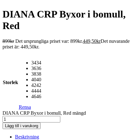
DIANA CRP Byxor i bomull,
Red
899
kr
Det ursprungliga priset var: 899kr.
449,50
kr
Det nuvarande
priset är: 449,50kr.
34
34
36
36
38
38
40
40
Storlek
42
42
44
44
46
46
Rensa
DIANA CRP Byxor i bomull, Red mängd
Lägg till i varukorg
Beskrivning