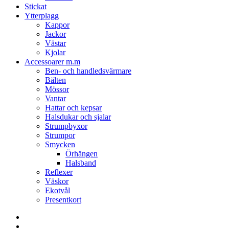
Stickat
Ytterplagg
Kappor
Jackor
Västar
Kjolar
Accessoarer m.m
Ben- och handledsvärmare
Bälten
Mössor
Vantar
Hattar och kepsar
Halsdukar och sjalar
Strumpbyxor
Strumpor
Smycken
Örhängen
Halsband
Reflexer
Väskor
Ekotvål
Presentkort