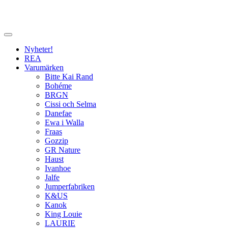
Nyheter!
REA
Varumärken
Bitte Kai Rand
Bohéme
BRGN
Cissi och Selma
Danefae
Ewa i Walla
Fraas
Gozzip
GR Nature
Haust
Ivanhoe
Jalfe
Jumperfabriken
K&US
Kanok
King Louie
LAURIE