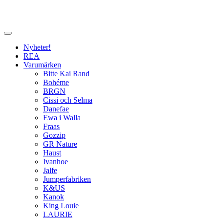
Nyheter!
REA
Varumärken
Bitte Kai Rand
Bohéme
BRGN
Cissi och Selma
Danefae
Ewa i Walla
Fraas
Gozzip
GR Nature
Haust
Ivanhoe
Jalfe
Jumperfabriken
K&US
Kanok
King Louie
LAURIE