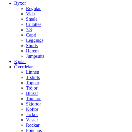
Byxor
Regular
Vida
Smala
Culottes
7/8
Capri
Leggings
Shorts
Harem
Jumpsuits
Kjolar
Överdelar
Linnen
T-shirts
Toppar
Tröjor
Blusar
Tunikor
Skjortor
Koftor
Jackor
Västar
Rockar
Ponchos