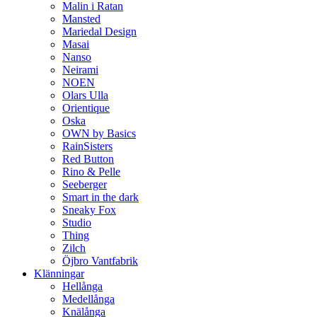
Malin i Ratan
Mansted
Mariedal Design
Masai
Nanso
Neirami
NOEN
Olars Ulla
Orientique
Oska
OWN by Basics
RainSisters
Red Button
Rino & Pelle
Seeberger
Smart in the dark
Sneaky Fox
Studio
Thing
Zilch
Öjbro Vantfabrik
Klänningar
Hellånga
Medellånga
Knälånga