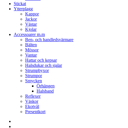
Stickat
Ytterplagg
Kappor
Jackor
Västar
Kjolar
Accessoarer m.m
Ben- och handledsvärmare
Bälten
Mössor
Vantar
Hattar och kepsar
Halsdukar och sjalar
Strumpbyxor
Strumpor
Smycken
Örhängen
Halsband
Reflexer
Väskor
Ekotvål
Presentkort