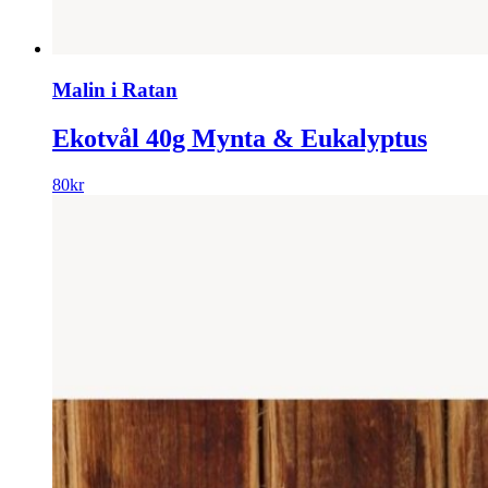
Malin i Ratan
Ekotvål 40g Mynta & Eukalyptus
80
kr