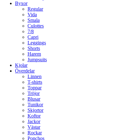
Byxor
Regular
Vida
Smala
Culottes
7/8
Capri
Leggings
Shorts
Harem
Jumpsuits
Kjolar
Överdelar
Linnen
T-shirts
Toppar
Tröjor
Blusar
Tunikor
Skjortor
Koftor
Jackor
Västar
Rockar
Ponchos