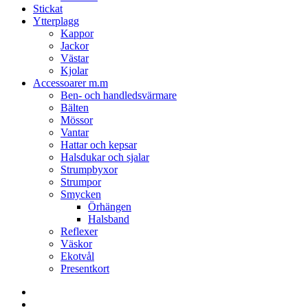
Stickat
Ytterplagg
Kappor
Jackor
Västar
Kjolar
Accessoarer m.m
Ben- och handledsvärmare
Bälten
Mössor
Vantar
Hattar och kepsar
Halsdukar och sjalar
Strumpbyxor
Strumpor
Smycken
Örhängen
Halsband
Reflexer
Väskor
Ekotvål
Presentkort