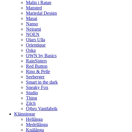
Malin i Ratan
Mansted
Mariedal Design
Masai
Nanso
Neirami
NOEN
Olars Ulla
Orientique
Oska
OWN by Basics
RainSisters
Red Button
Rino & Pelle
Seeberger
Smart in the dark
Sneaky Fox
Studio
Thing
Zilch
Öjbro Vantfabrik
Klänningar
Hellånga
Medellånga
Knälånga