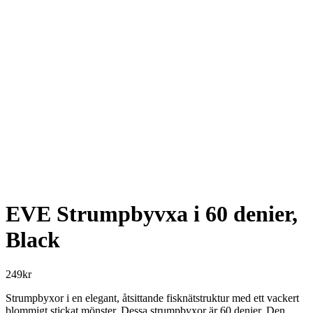
EVE Strumpbyvxa i 60 denier,
Black
249
kr
Strumpbyxor i en elegant, åtsittande fisknätstruktur med ett vackert
blommigt stickat mönster. Dessa strumpbyxor är 60 denier. Den