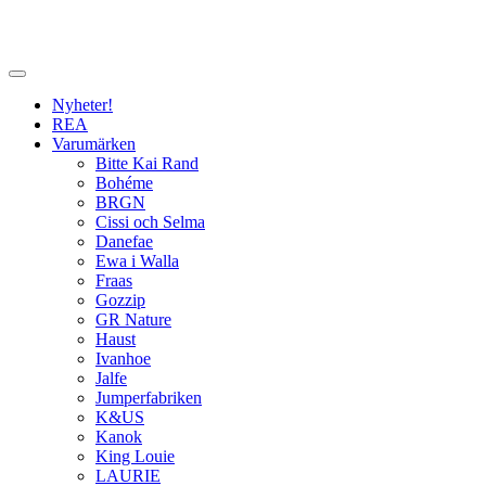
Nyheter!
REA
Varumärken
Bitte Kai Rand
Bohéme
BRGN
Cissi och Selma
Danefae
Ewa i Walla
Fraas
Gozzip
GR Nature
Haust
Ivanhoe
Jalfe
Jumperfabriken
K&US
Kanok
King Louie
LAURIE