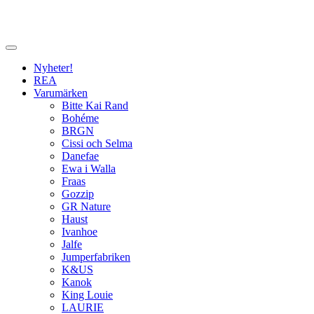
Nyheter!
REA
Varumärken
Bitte Kai Rand
Bohéme
BRGN
Cissi och Selma
Danefae
Ewa i Walla
Fraas
Gozzip
GR Nature
Haust
Ivanhoe
Jalfe
Jumperfabriken
K&US
Kanok
King Louie
LAURIE