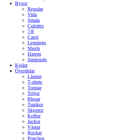
Byxor
Regular
Vida
Smala
Culottes
7/8
Capri
Leggings
Shorts
Harem
Jumpsuits
Kjolar
Överdelar
Linnen
T-shirts
Toppar
Tröjor
Blusar
Tunikor
Skjortor
Koftor
Jackor
Västar
Rockar
Ponchos