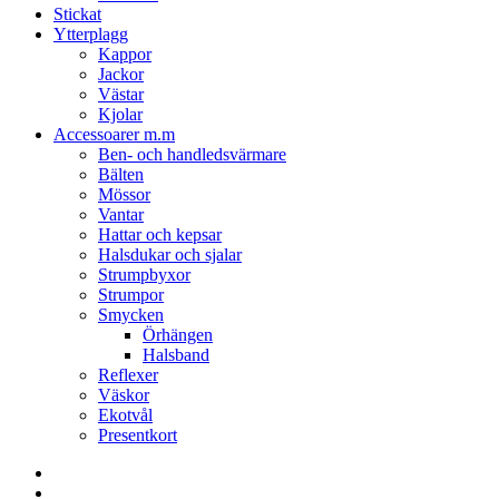
Stickat
Ytterplagg
Kappor
Jackor
Västar
Kjolar
Accessoarer m.m
Ben- och handledsvärmare
Bälten
Mössor
Vantar
Hattar och kepsar
Halsdukar och sjalar
Strumpbyxor
Strumpor
Smycken
Örhängen
Halsband
Reflexer
Väskor
Ekotvål
Presentkort