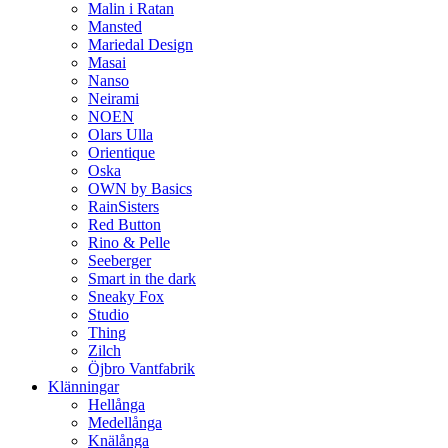
Malin i Ratan
Mansted
Mariedal Design
Masai
Nanso
Neirami
NOEN
Olars Ulla
Orientique
Oska
OWN by Basics
RainSisters
Red Button
Rino & Pelle
Seeberger
Smart in the dark
Sneaky Fox
Studio
Thing
Zilch
Öjbro Vantfabrik
Klänningar
Hellånga
Medellånga
Knälånga