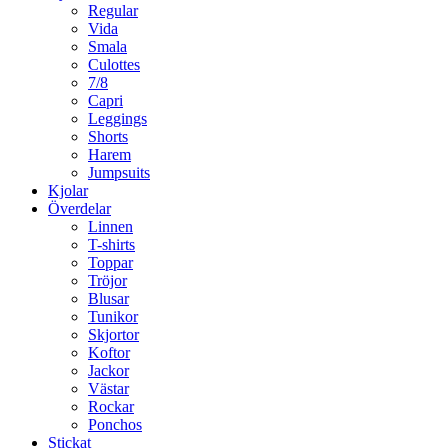
Regular
Vida
Smala
Culottes
7/8
Capri
Leggings
Shorts
Harem
Jumpsuits
Kjolar
Överdelar
Linnen
T-shirts
Toppar
Tröjor
Blusar
Tunikor
Skjortor
Koftor
Jackor
Västar
Rockar
Ponchos
Stickat