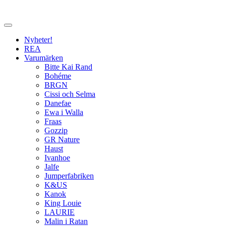
Nyheter!
REA
Varumärken
Bitte Kai Rand
Bohéme
BRGN
Cissi och Selma
Danefae
Ewa i Walla
Fraas
Gozzip
GR Nature
Haust
Ivanhoe
Jalfe
Jumperfabriken
K&US
Kanok
King Louie
LAURIE
Malin i Ratan