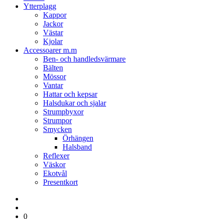
Ytterplagg
Kappor
Jackor
Västar
Kjolar
Accessoarer m.m
Ben- och handledsvärmare
Bälten
Mössor
Vantar
Hattar och kepsar
Halsdukar och sjalar
Strumpbyxor
Strumpor
Smycken
Örhängen
Halsband
Reflexer
Väskor
Ekotvål
Presentkort
0