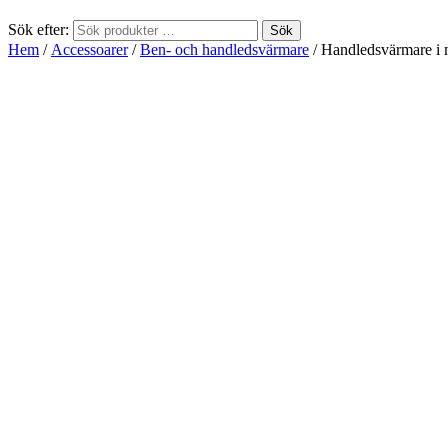
Sök efter:
Sök
Hem
/
Accessoarer
/
Ben- och handledsvärmare
/ Handledsvärmare i 