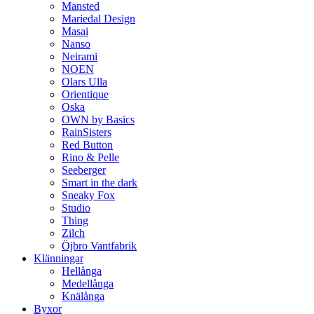
Mansted
Mariedal Design
Masai
Nanso
Neirami
NOEN
Olars Ulla
Orientique
Oska
OWN by Basics
RainSisters
Red Button
Rino & Pelle
Seeberger
Smart in the dark
Sneaky Fox
Studio
Thing
Zilch
Öjbro Vantfabrik
Klänningar
Hellånga
Medellånga
Knälånga
Byxor