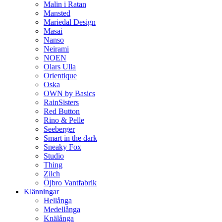
Malin i Ratan
Mansted
Mariedal Design
Masai
Nanso
Neirami
NOEN
Olars Ulla
Orientique
Oska
OWN by Basics
RainSisters
Red Button
Rino & Pelle
Seeberger
Smart in the dark
Sneaky Fox
Studio
Thing
Zilch
Öjbro Vantfabrik
Klänningar
Hellånga
Medellånga
Knälånga