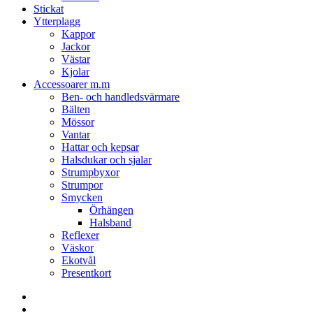
Stickat
Ytterplagg
Kappor
Jackor
Västar
Kjolar
Accessoarer m.m
Ben- och handledsvärmare
Bälten
Mössor
Vantar
Hattar och kepsar
Halsdukar och sjalar
Strumpbyxor
Strumpor
Smycken
Örhängen
Halsband
Reflexer
Väskor
Ekotvål
Presentkort