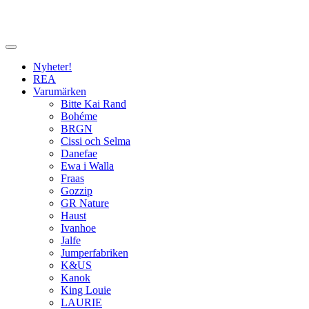
Nyheter!
REA
Varumärken
Bitte Kai Rand
Bohéme
BRGN
Cissi och Selma
Danefae
Ewa i Walla
Fraas
Gozzip
GR Nature
Haust
Ivanhoe
Jalfe
Jumperfabriken
K&US
Kanok
King Louie
LAURIE