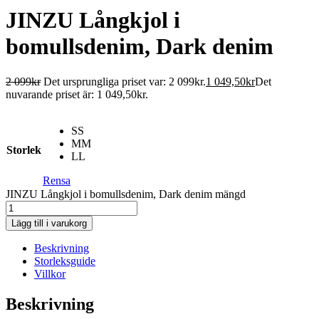
JINZU Långkjol i
bomullsdenim, Dark denim
2 099
kr
Det ursprungliga priset var: 2 099kr.
1 049,50
kr
Det
nuvarande priset är: 1 049,50kr.
S
S
M
M
Storlek
L
L
Rensa
JINZU Långkjol i bomullsdenim, Dark denim mängd
Lägg till i varukorg
Beskrivning
Storleksguide
Villkor
Beskrivning