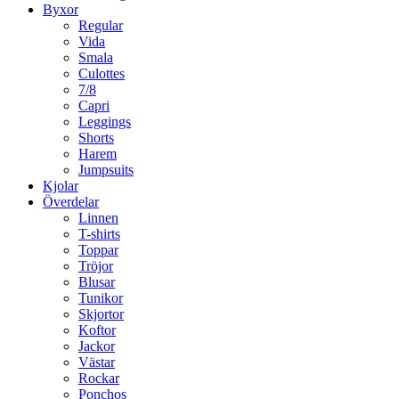
Byxor
Regular
Vida
Smala
Culottes
7/8
Capri
Leggings
Shorts
Harem
Jumpsuits
Kjolar
Överdelar
Linnen
T-shirts
Toppar
Tröjor
Blusar
Tunikor
Skjortor
Koftor
Jackor
Västar
Rockar
Ponchos