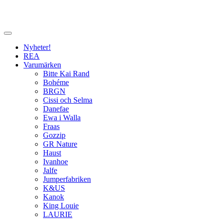
Nyheter!
REA
Varumärken
Bitte Kai Rand
Bohéme
BRGN
Cissi och Selma
Danefae
Ewa i Walla
Fraas
Gozzip
GR Nature
Haust
Ivanhoe
Jalfe
Jumperfabriken
K&US
Kanok
King Louie
LAURIE