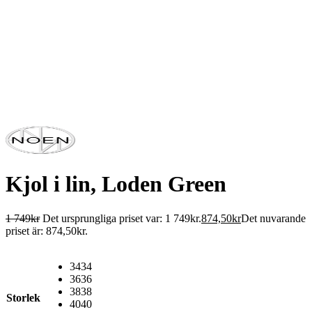
Kjol i lin, Loden Green
1 749
kr
Det ursprungliga priset var: 1 749kr.
874,50
kr
Det nuvarande
priset är: 874,50kr.
34
34
36
36
38
38
Storlek
40
40