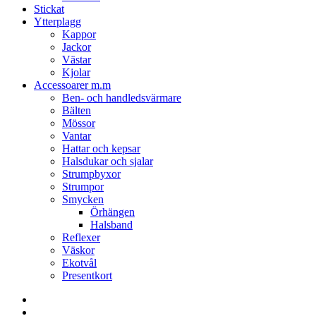
Stickat
Ytterplagg
Kappor
Jackor
Västar
Kjolar
Accessoarer m.m
Ben- och handledsvärmare
Bälten
Mössor
Vantar
Hattar och kepsar
Halsdukar och sjalar
Strumpbyxor
Strumpor
Smycken
Örhängen
Halsband
Reflexer
Väskor
Ekotvål
Presentkort