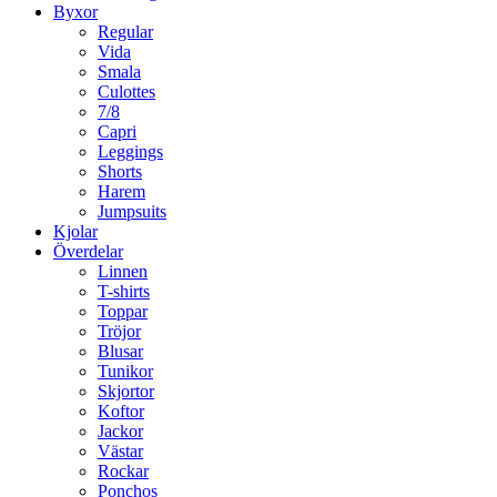
Byxor
Regular
Vida
Smala
Culottes
7/8
Capri
Leggings
Shorts
Harem
Jumpsuits
Kjolar
Överdelar
Linnen
T-shirts
Toppar
Tröjor
Blusar
Tunikor
Skjortor
Koftor
Jackor
Västar
Rockar
Ponchos