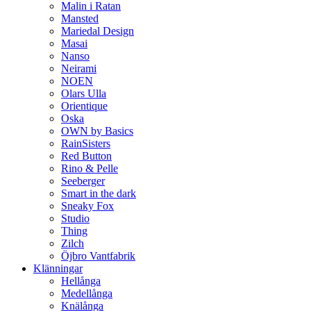
Malin i Ratan
Mansted
Mariedal Design
Masai
Nanso
Neirami
NOEN
Olars Ulla
Orientique
Oska
OWN by Basics
RainSisters
Red Button
Rino & Pelle
Seeberger
Smart in the dark
Sneaky Fox
Studio
Thing
Zilch
Öjbro Vantfabrik
Klänningar
Hellånga
Medellånga
Knälånga