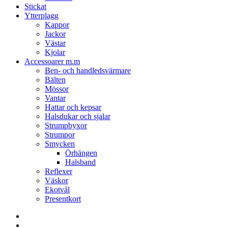
Stickat
Ytterplagg
Kappor
Jackor
Västar
Kjolar
Accessoarer m.m
Ben- och handledsvärmare
Bälten
Mössor
Vantar
Hattar och kepsar
Halsdukar och sjalar
Strumpbyxor
Strumpor
Smycken
Örhängen
Halsband
Reflexer
Väskor
Ekotvål
Presentkort