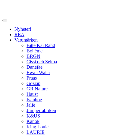
Nyheter!
REA
Varumärken
Bitte Kai Rand
Bohéme
BRGN
Cissi och Selma
Danefae
Ewa i Walla
Fraas
Gozzip
GR Nature
Haust
Ivanhoe
Jalfe
Jumperfabriken
K&US
Kanok
King Louie
LAURIE