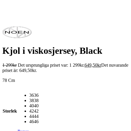
Kjol i viskosjersey, Black
1 299
kr
Det ursprungliga priset var: 1 299kr.
649,50
kr
Det nuvarande
priset är: 649,50kr.
78 Cm
36
36
38
38
40
40
Storlek
42
42
44
44
46
46