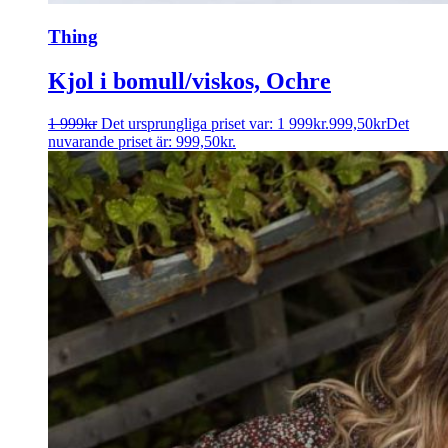
Thing
Kjol i bomull/viskos, Ochre
1 999
kr
Det ursprungliga priset var: 1 999kr.
999,50
kr
Det
nuvarande priset är: 999,50kr.