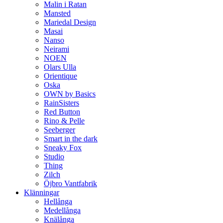
Malin i Ratan
Mansted
Mariedal Design
Masai
Nanso
Neirami
NOEN
Olars Ulla
Orientique
Oska
OWN by Basics
RainSisters
Red Button
Rino & Pelle
Seeberger
Smart in the dark
Sneaky Fox
Studio
Thing
Zilch
Öjbro Vantfabrik
Klänningar
Hellånga
Medellånga
Knälånga