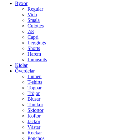
Byxor
Regular
Vida
Smala
Culottes
7/8
Capri
Leggings
Shorts
Harem
Jumpsuits
Kjolar
Överdelar
Linnen
T-shirts
Toppar
Tröjor
Blusar
Tunikor
Skjortor
Koftor
Jackor
Västar
Rockar
Ponchos