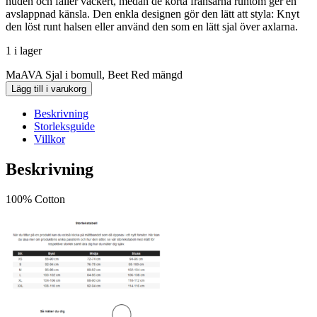
huden och faller vackert, medan de korta fransarna runtom ger en
avslappnad känsla. Den enkla designen gör den lätt att styla: Knyt
den löst runt halsen eller använd den som en lätt sjal över axlarna.
1 i lager
MaAVA Sjal i bomull, Beet Red mängd
Lägg till i varukorg
Beskrivning
Storleksguide
Villkor
Beskrivning
100% Cotton