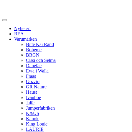
Nyheter!
REA
Varumärken
Bitte Kai Rand
Bohéme
BRGN
Cissi och Selma
Danefae
Ewa i Walla
Fraas
Gozzip
GR Nature
Haust
Ivanhoe
Jalfe
Jumperfabriken
K&US
Kanok
King Louie
LAURIE