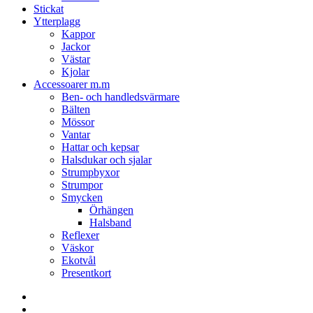
Stickat
Ytterplagg
Kappor
Jackor
Västar
Kjolar
Accessoarer m.m
Ben- och handledsvärmare
Bälten
Mössor
Vantar
Hattar och kepsar
Halsdukar och sjalar
Strumpbyxor
Strumpor
Smycken
Örhängen
Halsband
Reflexer
Väskor
Ekotvål
Presentkort