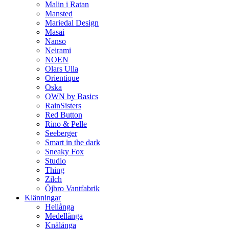
Malin i Ratan
Mansted
Mariedal Design
Masai
Nanso
Neirami
NOEN
Olars Ulla
Orientique
Oska
OWN by Basics
RainSisters
Red Button
Rino & Pelle
Seeberger
Smart in the dark
Sneaky Fox
Studio
Thing
Zilch
Öjbro Vantfabrik
Klänningar
Hellånga
Medellånga
Knälånga