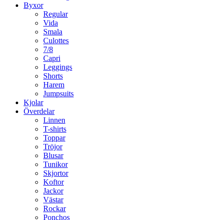
Byxor
Regular
Vida
Smala
Culottes
7/8
Capri
Leggings
Shorts
Harem
Jumpsuits
Kjolar
Överdelar
Linnen
T-shirts
Toppar
Tröjor
Blusar
Tunikor
Skjortor
Koftor
Jackor
Västar
Rockar
Ponchos