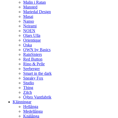
Malin i Ratan
Mansted
Mariedal Design
Masai
Nanso
Neirami
NOEN
Olars Ulla
Orientique
Oska
OWN by Basics
RainSisters
Red Button
Rino & Pelle
Seeberger
Smart in the dark
Sneaky Fox
Studio
Thing
Zilch
Öjbro Vantfabrik
Klänningar
Hellånga
Medellånga
Knälånga