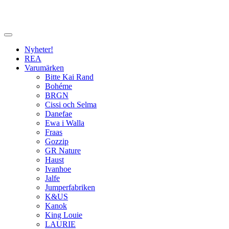
Nyheter!
REA
Varumärken
Bitte Kai Rand
Bohéme
BRGN
Cissi och Selma
Danefae
Ewa i Walla
Fraas
Gozzip
GR Nature
Haust
Ivanhoe
Jalfe
Jumperfabriken
K&US
Kanok
King Louie
LAURIE