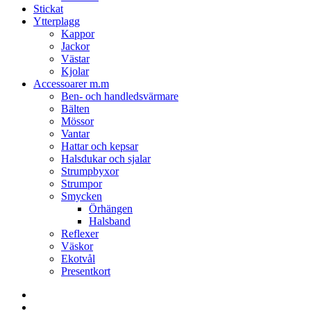
Stickat
Ytterplagg
Kappor
Jackor
Västar
Kjolar
Accessoarer m.m
Ben- och handledsvärmare
Bälten
Mössor
Vantar
Hattar och kepsar
Halsdukar och sjalar
Strumpbyxor
Strumpor
Smycken
Örhängen
Halsband
Reflexer
Väskor
Ekotvål
Presentkort