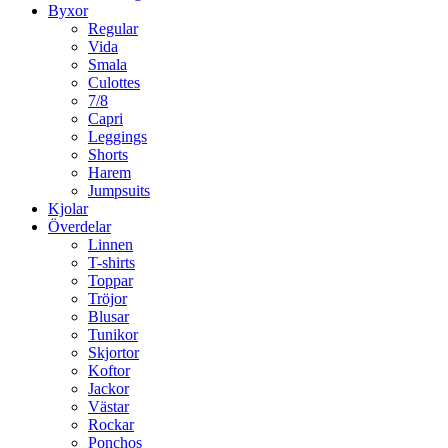
Byxor
Regular
Vida
Smala
Culottes
7/8
Capri
Leggings
Shorts
Harem
Jumpsuits
Kjolar
Överdelar
Linnen
T-shirts
Toppar
Tröjor
Blusar
Tunikor
Skjortor
Koftor
Jackor
Västar
Rockar
Ponchos