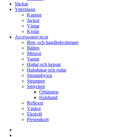
Stickat
Ytterplagg
Kappor
Jackor
Västar
Kjolar
Accessoarer m.m
Ben- och handledsvärmare
Bälten
Mössor
Vantar
Hattar och kepsar
Halsdukar och sjalar
Strumpbyxor
Strumpor
Smycken
Örhängen
Halsband
Reflexer
Väskor
Ekotvål
Presentkort