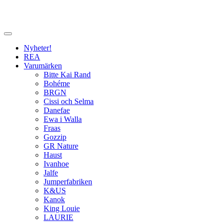
Nyheter!
REA
Varumärken
Bitte Kai Rand
Bohéme
BRGN
Cissi och Selma
Danefae
Ewa i Walla
Fraas
Gozzip
GR Nature
Haust
Ivanhoe
Jalfe
Jumperfabriken
K&US
Kanok
King Louie
LAURIE