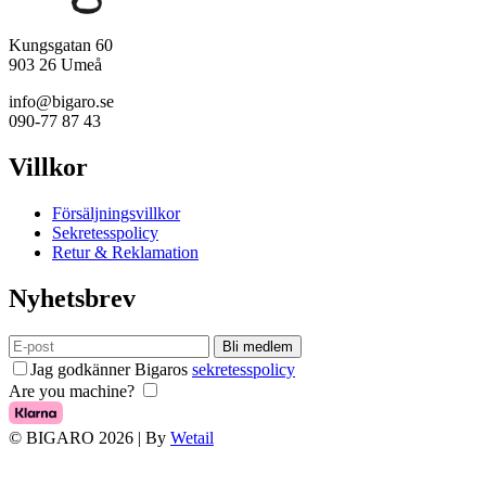
Kungsgatan 60
903 26 Umeå
info@bigaro.se
090-77 87 43
Villkor
Försäljningsvillkor
Sekretesspolicy
Retur & Reklamation
Nyhetsbrev
Bli medlem
Jag godkänner Bigaros
sekretesspolicy
Are you machine?
© BIGARO 2026
|
By
Wetail