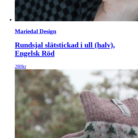
Mariedal Design
Rundsjal slätstickad i ull (halv),
Engelsk Röd
280
kr