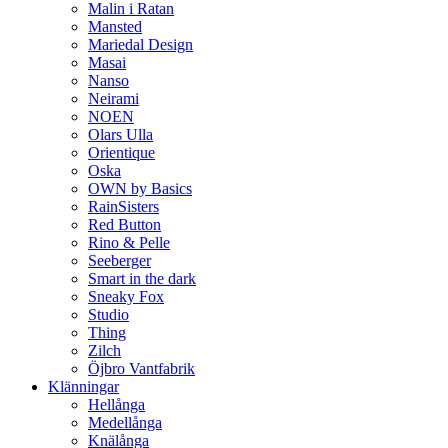
Malin i Ratan
Mansted
Mariedal Design
Masai
Nanso
Neirami
NOEN
Olars Ulla
Orientique
Oska
OWN by Basics
RainSisters
Red Button
Rino & Pelle
Seeberger
Smart in the dark
Sneaky Fox
Studio
Thing
Zilch
Öjbro Vantfabrik
Klänningar
Hellånga
Medellånga
Knälånga