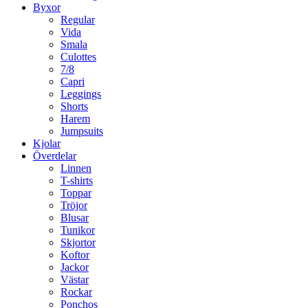
Byxor
Regular
Vida
Smala
Culottes
7/8
Capri
Leggings
Shorts
Harem
Jumpsuits
Kjolar
Överdelar
Linnen
T-shirts
Toppar
Tröjor
Blusar
Tunikor
Skjortor
Koftor
Jackor
Västar
Rockar
Ponchos