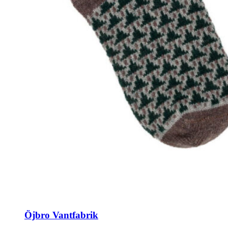
Öjbro Vantfabrik