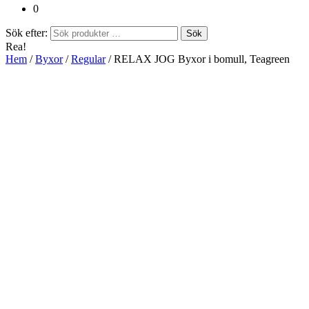
0
Sök efter:
Sök
Rea!
Hem
/
Byxor
/
Regular
/ RELAX JOG Byxor i bomull, Teagreen