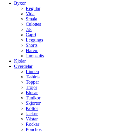
Byxor
Regular
Vida
Smala
Culottes
7/8
Capri
Leggings
Shorts
Harem
Jumpsuits
Kjolar
Överdelar
Linnen
T-shirts
Toppar
Tröjor
Blusar
Tunikor
Skjortor
Koftor
Jackor
Västar
Rockar
Ponchos