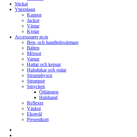
Stickat
Ytterplagg
Kappor
Jackor
Västar
Kjolar
Accessoarer m.m
Ben- och handledsvärmare
Bälten
Mössor
Vantar
Hattar och kepsar
Halsdukar och sjalar
Strumpbyxor
Strumpor
Smycken
Örhängen
Halsband
Reflexer
Väskor
Ekotvål
Presentkort