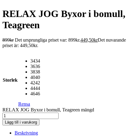
RELAX JOG Byxor i bomull,
Teagreen
899
kr
Det ursprungliga priset var: 899kr.
449,50
kr
Det nuvarande
priset är: 449,50kr.
34
34
36
36
38
38
40
40
Storlek
42
42
44
44
46
46
Rensa
RELAX JOG Byxor i bomull, Teagreen mängd
Lägg till i varukorg
Beskrivning