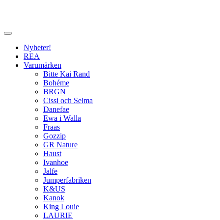
Nyheter!
REA
Varumärken
Bitte Kai Rand
Bohéme
BRGN
Cissi och Selma
Danefae
Ewa i Walla
Fraas
Gozzip
GR Nature
Haust
Ivanhoe
Jalfe
Jumperfabriken
K&US
Kanok
King Louie
LAURIE