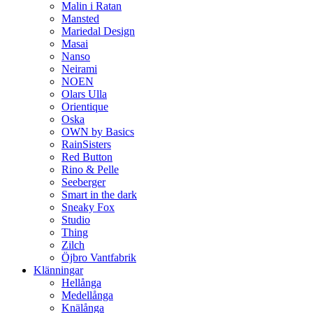
Malin i Ratan
Mansted
Mariedal Design
Masai
Nanso
Neirami
NOEN
Olars Ulla
Orientique
Oska
OWN by Basics
RainSisters
Red Button
Rino & Pelle
Seeberger
Smart in the dark
Sneaky Fox
Studio
Thing
Zilch
Öjbro Vantfabrik
Klänningar
Hellånga
Medellånga
Knälånga