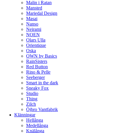
Malin i Ratan
Mansted
Mariedal Design
Masai
Nanso
Neirami
NOEN
Olars Ulla
Orientique
Oska
OWN by Basics
RainSisters
Red Button
Rino & Pelle
Seeberger
Smart in the dark
Sneaky Fox
Studio
Thing
Zilch
Öjbro Vantfabrik
Klänningar
Hellånga
Medellånga
Knälånga