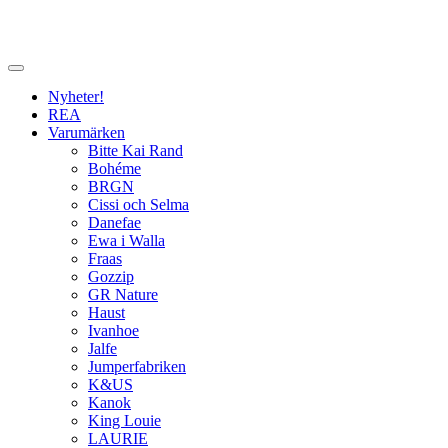
Nyheter!
REA
Varumärken
Bitte Kai Rand
Bohéme
BRGN
Cissi och Selma
Danefae
Ewa i Walla
Fraas
Gozzip
GR Nature
Haust
Ivanhoe
Jalfe
Jumperfabriken
K&US
Kanok
King Louie
LAURIE