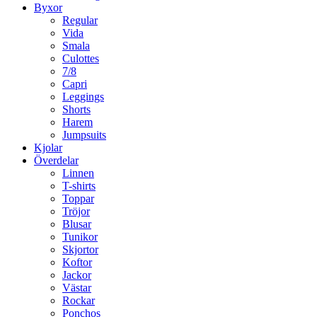
Byxor
Regular
Vida
Smala
Culottes
7/8
Capri
Leggings
Shorts
Harem
Jumpsuits
Kjolar
Överdelar
Linnen
T-shirts
Toppar
Tröjor
Blusar
Tunikor
Skjortor
Koftor
Jackor
Västar
Rockar
Ponchos