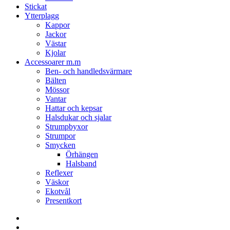
Stickat
Ytterplagg
Kappor
Jackor
Västar
Kjolar
Accessoarer m.m
Ben- och handledsvärmare
Bälten
Mössor
Vantar
Hattar och kepsar
Halsdukar och sjalar
Strumpbyxor
Strumpor
Smycken
Örhängen
Halsband
Reflexer
Väskor
Ekotvål
Presentkort