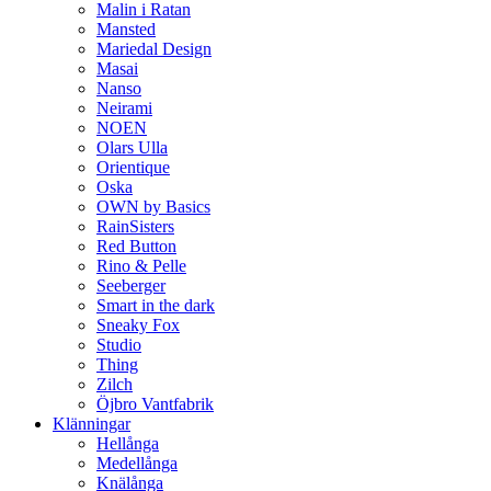
Malin i Ratan
Mansted
Mariedal Design
Masai
Nanso
Neirami
NOEN
Olars Ulla
Orientique
Oska
OWN by Basics
RainSisters
Red Button
Rino & Pelle
Seeberger
Smart in the dark
Sneaky Fox
Studio
Thing
Zilch
Öjbro Vantfabrik
Klänningar
Hellånga
Medellånga
Knälånga