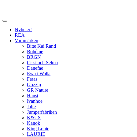
Nyheter!
REA
Varumärken
Bitte Kai Rand
Bohéme
BRGN
Cissi och Selma
Danefae
Ewa i Walla
Fraas
Gozzip
GR Nature
Haust
Ivanhoe
Jalfe
Jumperfabriken
K&US
Kanok
King Louie
LAURIE