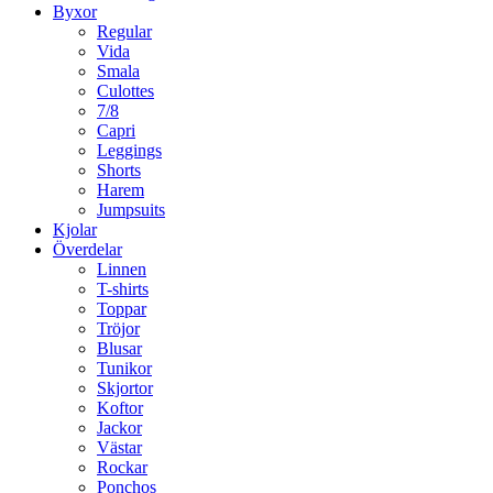
Byxor
Regular
Vida
Smala
Culottes
7/8
Capri
Leggings
Shorts
Harem
Jumpsuits
Kjolar
Överdelar
Linnen
T-shirts
Toppar
Tröjor
Blusar
Tunikor
Skjortor
Koftor
Jackor
Västar
Rockar
Ponchos