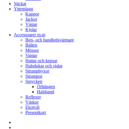
Stickat
Ytterplagg
Kappor
Jackor
Västar
Kjolar
Accessoarer m.m
Ben- och handledsvärmare
Bälten
Mössor
Vantar
Hattar och kepsar
Halsdukar och sjalar
Strumpbyxor
Strumpor
Smycken
Örhängen
Halsband
Reflexer
Väskor
Ekotvål
Presentkort