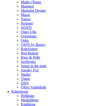
Malin i Ratan
Mansted
Mariedal Design
Masai
Nanso
Neirami
NOEN
Olars Ulla
Orientique
Oska
OWN by Basics
RainSisters
Red Button
Rino & Pelle
Seeberger
Smart in the dark
Sneaky Fox
Studio
Thing
Zilch
Öjbro Vantfabrik
Klänningar
Hellånga
Medellånga
Knälånga