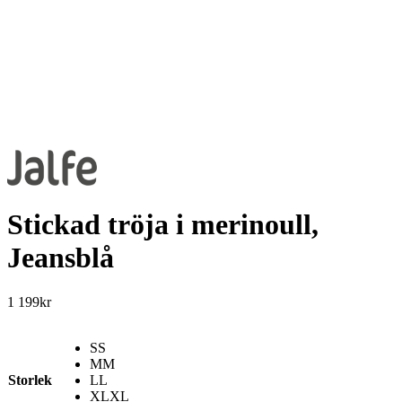
Stickad tröja i merinoull,
Jeansblå
1 199
kr
S
S
M
M
Storlek
L
L
XL
XL