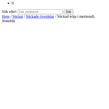
0
Sök efter:
Sök
Hem
/
Stickat
/
Stickade överdelar
/ Stickad tröja i merinoull,
Jeansblå