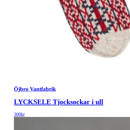
Öjbro Vantfabrik
LYCKSELE Tjocksockar i ull
300
kr