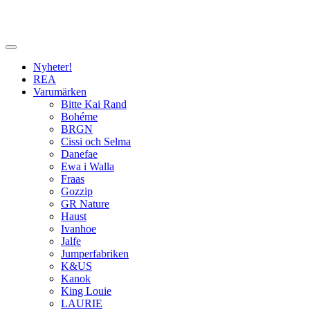
Nyheter!
REA
Varumärken
Bitte Kai Rand
Bohéme
BRGN
Cissi och Selma
Danefae
Ewa i Walla
Fraas
Gozzip
GR Nature
Haust
Ivanhoe
Jalfe
Jumperfabriken
K&US
Kanok
King Louie
LAURIE