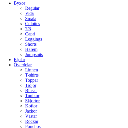
Byxor
Regular
Vida
Smala
Culottes
7/8
Capri
Leggings
Shorts
Harem
Jumpsuits
Kjolar
Överdelar
Linnen
T-shirts
Toppar
Tröjor
Blusar
Tunikor
Skjortor
Koftor
Jackor
Västar
Rockar
Ponchos