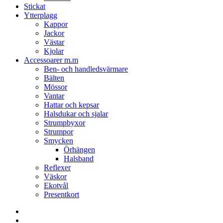
Stickat
Ytterplagg
Kappor
Jackor
Västar
Kjolar
Accessoarer m.m
Ben- och handledsvärmare
Bälten
Mössor
Vantar
Hattar och kepsar
Halsdukar och sjalar
Strumpbyxor
Strumpor
Smycken
Örhängen
Halsband
Reflexer
Väskor
Ekotvål
Presentkort