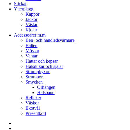
Stickat
Ytterplagg
Kappor
Jackor
Västar
Kjolar
Accessoarer m.m
Ben- och handledsvärmare
Bälten
Mössor
Vantar
Hattar och kepsar
Halsdukar och sjalar
Strumpbyxor
Strumpor
Smycken
Örhängen
Halsband
Reflexer
Väskor
Ekotvål
Presentkort