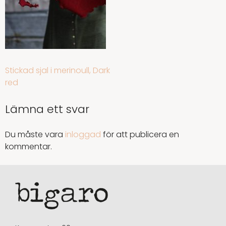
INLÄGGSNAVIGERING
Stickad sjal i merinoull, Dark
red
Lämna ett svar
Du måste vara
inloggad
för att publicera en
kommentar.