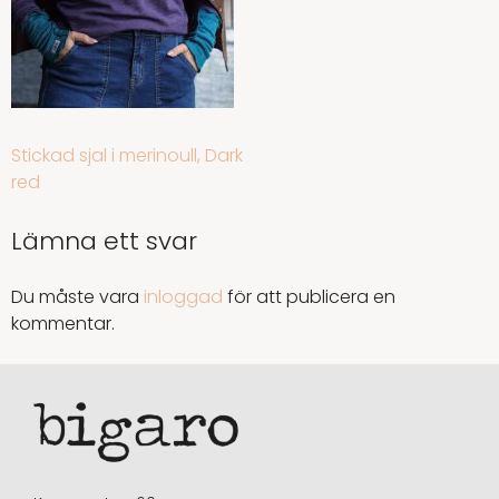
INLÄGGSNAVIGERING
Stickad sjal i merinoull, Dark
red
Lämna ett svar
Du måste vara
inloggad
för att publicera en
kommentar.