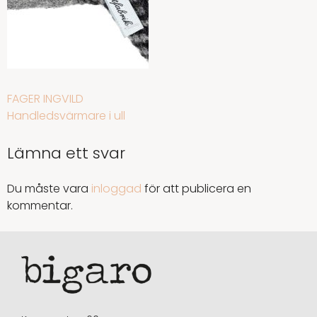
INLÄGGSNAVIGERING
FAGER INGVILD
Handledsvärmare i ull
Lämna ett svar
Du måste vara
inloggad
för att publicera en
kommentar.