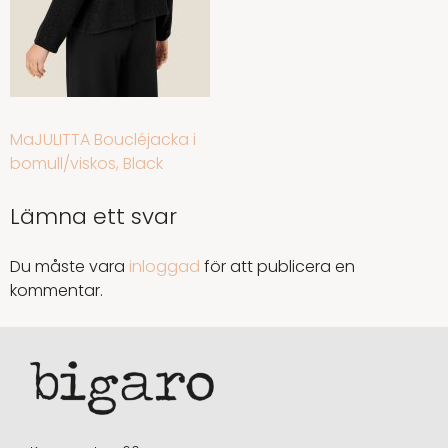
INLÄGGSNAVIGERING
MaJULITTA Boucléjacka i
bomull/viskos, Black
Lämna ett svar
Du måste vara
inloggad
för att publicera en
kommentar.