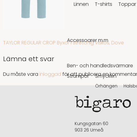
Linnen
T-shirts
Toppar
Accessoarer m.m
INLÄGGSNAVIGERING
TAYLOR REGULAR CROP Byxor i stretchig viskos, Dove
Lämna ett svar
Ben- och handledsvärmare
Du måste vara
inloggad
för att publicera en kommentar
Strumpor
Smycken
Örhängen
Halsb
Kungsgatan 60
903 26 Umeå