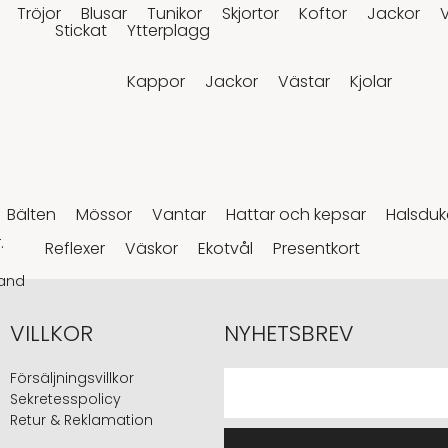
Tröjor
Blusar
Tunikor
Skjortor
Koftor
Jackor
Stickat
Ytterplagg
Kappor
Jackor
Västar
Kjolar
Bälten
Mössor
Vantar
Hattar och kepsar
Halsduka
.
Reflexer
Väskor
Ekotvål
Presentkort
and
VILLKOR
NYHETSBREV
Försäljningsvillkor
Sekretesspolicy
Retur & Reklamation