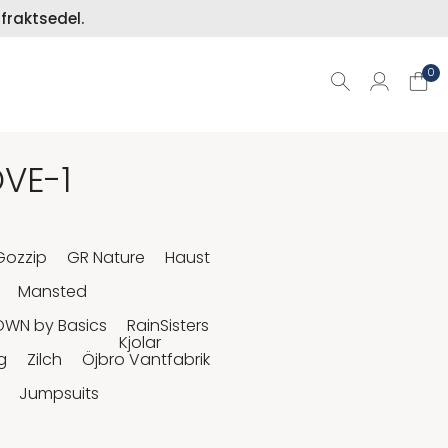
fraktsedel.
0
VE-1
Gozzip
GR Nature
Haust
Mansted
OWN by Basics
RainSisters
Kjolar
g
Zilch
Öjbro Vantfabrik
Jumpsuits