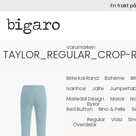
Fri frakt 
Varumärken
TAYLOR_REGULAR_CROP-R
Bitte Kai Rand
Bohéme
B
Ivanhoe
Jalfe
Jumperfab
Mariedal Design
Masai
N
Byxor
Red Button
Rino & Pelle
S
Regular
Vida
Sm
Överdelar