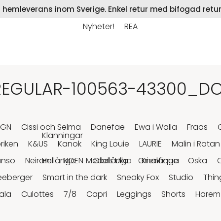
på hemleverans inom Sverige. Enkel retur med bifogad retur
Nyheter!
REA
EGULAR-100563-43300_DO
RGN
Cissi och Selma
Danefae
Ewa i Walla
Fraas
Klänningar
riken
K&US
Kanok
King Louie
LAURIE
Malin i Ratan
anso
Neirami
Hellånga
NOEN
Medellånga
Olars Ulla
Orientique
Knälånga
Oska
eeberger
Smart in the dark
Sneaky Fox
Studio
Thin
ala
Culottes
7/8
Capri
Leggings
Shorts
Harem