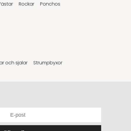
Västar
Rockar
Ponchos
r och sjalar
Strumpbyxor