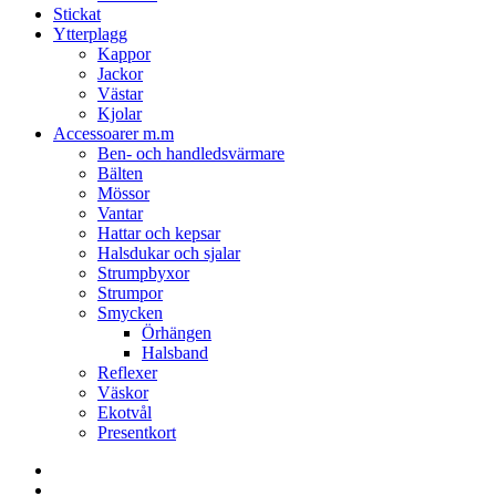
Stickat
Ytterplagg
Kappor
Jackor
Västar
Kjolar
Accessoarer m.m
Ben- och handledsvärmare
Bälten
Mössor
Vantar
Hattar och kepsar
Halsdukar och sjalar
Strumpbyxor
Strumpor
Smycken
Örhängen
Halsband
Reflexer
Väskor
Ekotvål
Presentkort