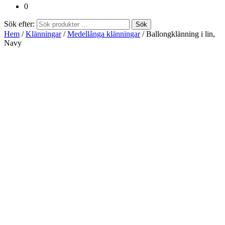
0
Sök efter:
Sök
Hem
/
Klänningar
/
Medellånga klänningar
/ Ballongklänning i lin,
Navy