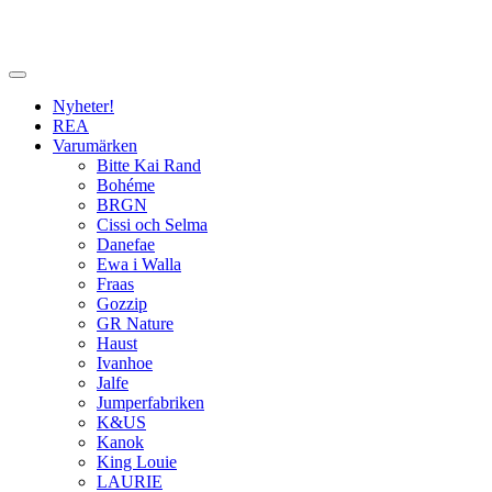
Nyheter!
REA
Varumärken
Bitte Kai Rand
Bohéme
BRGN
Cissi och Selma
Danefae
Ewa i Walla
Fraas
Gozzip
GR Nature
Haust
Ivanhoe
Jalfe
Jumperfabriken
K&US
Kanok
King Louie
LAURIE