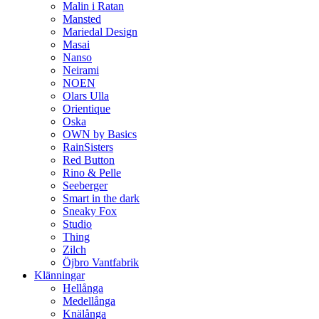
Malin i Ratan
Mansted
Mariedal Design
Masai
Nanso
Neirami
NOEN
Olars Ulla
Orientique
Oska
OWN by Basics
RainSisters
Red Button
Rino & Pelle
Seeberger
Smart in the dark
Sneaky Fox
Studio
Thing
Zilch
Öjbro Vantfabrik
Klänningar
Hellånga
Medellånga
Knälånga