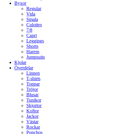
Byxor
Regular
Vida
Smala
Culottes
7/8
Capri
Leggings
Shorts
Harem
Jumpsuits
Kjolar
Överdelar
Linnen
T-shirts
Toppar
Tröjor
Blusar
Tunikor
Skjortor
Koftor
Jackor
Västar
Rockar
Ponchos