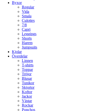
Byxor
Regular
Vida
Smala
Culottes
7/8
Capri
Leggings
Shorts
Harem
Jumpsuits
Kjolar
Överdelar
Linnen
T-shirts
Toppar
Tröjor
Blusar
Tunikor
Skjortor
Koftor
Jackor
Västar
Rockar
Ponchos