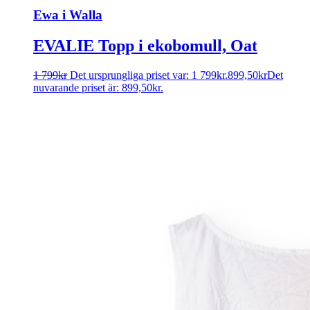
Ewa i Walla
EVALIE Topp i ekobomull, Oat
1 799
kr
Det ursprungliga priset var: 1 799kr.
899,50
kr
Det
nuvarande priset är: 899,50kr.