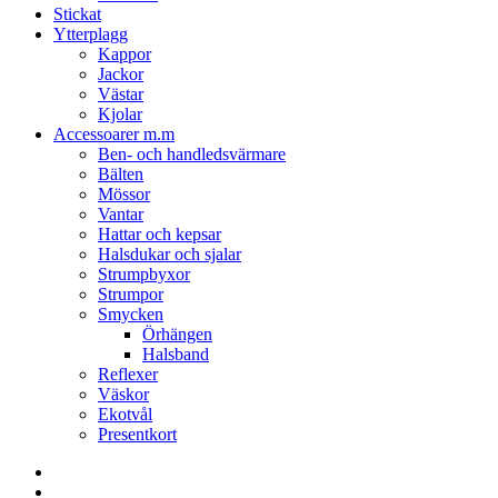
Stickat
Ytterplagg
Kappor
Jackor
Västar
Kjolar
Accessoarer m.m
Ben- och handledsvärmare
Bälten
Mössor
Vantar
Hattar och kepsar
Halsdukar och sjalar
Strumpbyxor
Strumpor
Smycken
Örhängen
Halsband
Reflexer
Väskor
Ekotvål
Presentkort