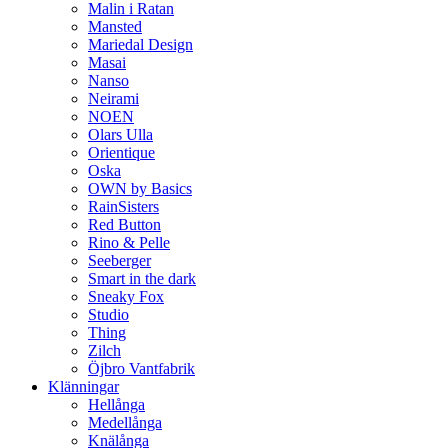
Malin i Ratan
Mansted
Mariedal Design
Masai
Nanso
Neirami
NOEN
Olars Ulla
Orientique
Oska
OWN by Basics
RainSisters
Red Button
Rino & Pelle
Seeberger
Smart in the dark
Sneaky Fox
Studio
Thing
Zilch
Öjbro Vantfabrik
Klänningar
Hellånga
Medellånga
Knälånga