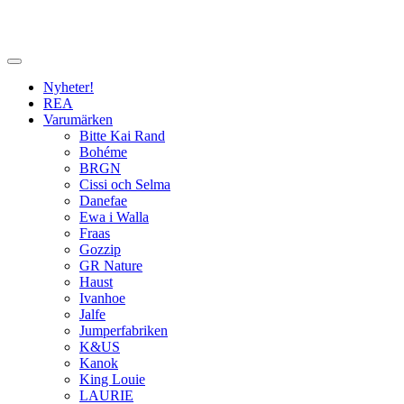
Nyheter!
REA
Varumärken
Bitte Kai Rand
Bohéme
BRGN
Cissi och Selma
Danefae
Ewa i Walla
Fraas
Gozzip
GR Nature
Haust
Ivanhoe
Jalfe
Jumperfabriken
K&US
Kanok
King Louie
LAURIE