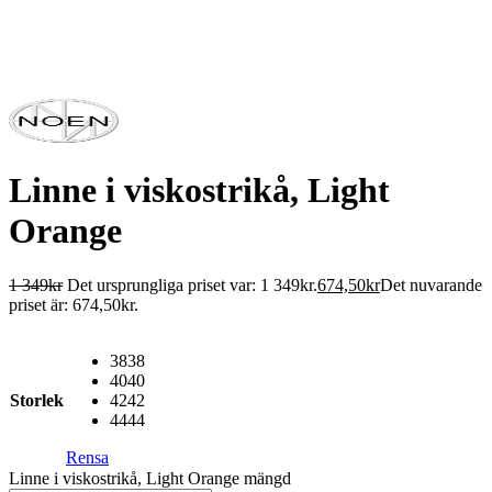
Linne i viskostrikå, Light
Orange
1 349
kr
Det ursprungliga priset var: 1 349kr.
674,50
kr
Det nuvarande
priset är: 674,50kr.
38
38
40
40
Storlek
42
42
44
44
Rensa
Linne i viskostrikå, Light Orange mängd