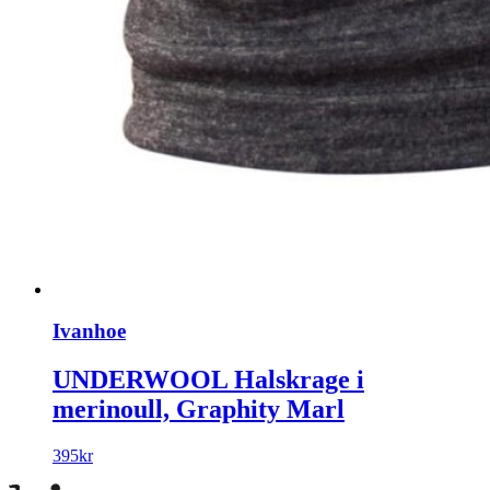
Ivanhoe
UNDERWOOL Halskrage i
merinoull, Graphity Marl
395
kr