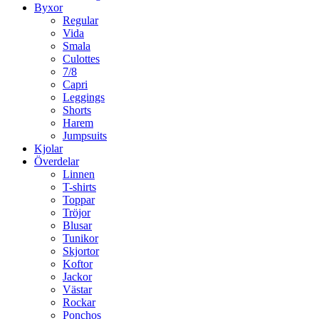
Byxor
Regular
Vida
Smala
Culottes
7/8
Capri
Leggings
Shorts
Harem
Jumpsuits
Kjolar
Överdelar
Linnen
T-shirts
Toppar
Tröjor
Blusar
Tunikor
Skjortor
Koftor
Jackor
Västar
Rockar
Ponchos