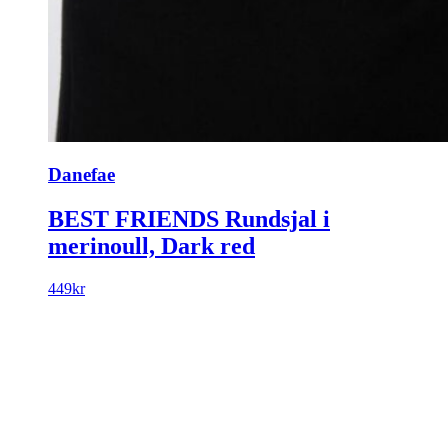
Danefae
BEST FRIENDS Rundsjal i
merinoull, Dark red
449
kr