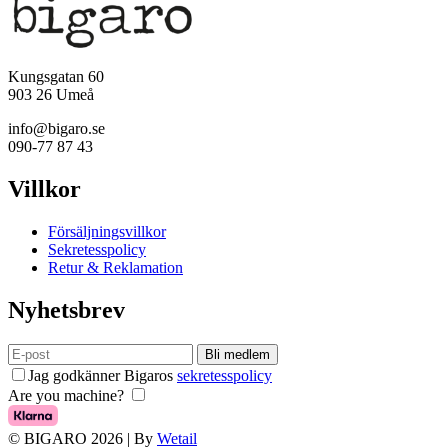
Kungsgatan 60
903 26 Umeå
info@bigaro.se
090-77 87 43
Villkor
Försäljningsvillkor
Sekretesspolicy
Retur & Reklamation
Nyhetsbrev
Bli medlem
Jag godkänner Bigaros
sekretesspolicy
Are you machine?
© BIGARO 2026
|
By
Wetail