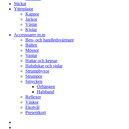
Stickat
Ytterplagg
Kappor
Jackor
Västar
Kjolar
Accessoarer m.m
Ben- och handledsvärmare
Bälten
Mössor
Vantar
Hattar och kepsar
Halsdukar och sjalar
Strumpbyxor
Strumpor
Smycken
Örhängen
Halsband
Reflexer
Väskor
Ekotvål
Presentkort