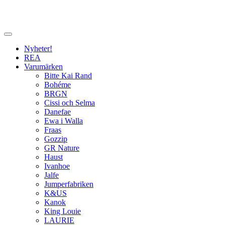
Nyheter!
REA
Varumärken
Bitte Kai Rand
Bohéme
BRGN
Cissi och Selma
Danefae
Ewa i Walla
Fraas
Gozzip
GR Nature
Haust
Ivanhoe
Jalfe
Jumperfabriken
K&US
Kanok
King Louie
LAURIE