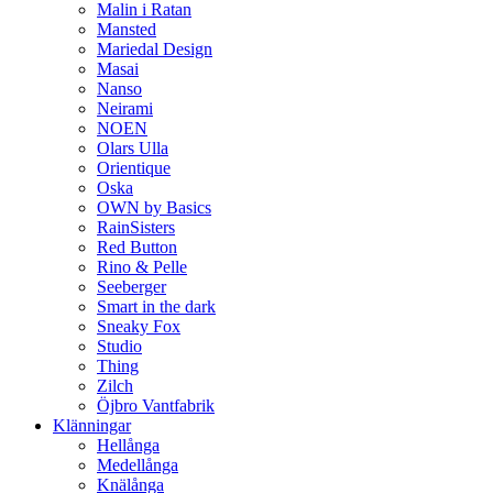
Malin i Ratan
Mansted
Mariedal Design
Masai
Nanso
Neirami
NOEN
Olars Ulla
Orientique
Oska
OWN by Basics
RainSisters
Red Button
Rino & Pelle
Seeberger
Smart in the dark
Sneaky Fox
Studio
Thing
Zilch
Öjbro Vantfabrik
Klänningar
Hellånga
Medellånga
Knälånga